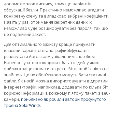
допоможе зловмиснику, тому що варіантів
обфускації безліч. Практично неможливо вгадати
конкретну схему та випадково вибрані коефіцієнти.
Навіть у разі отримання секретних даних їх
неможливо буде розшифрувати без пароля, так що
це подвійний захист.
Для оптимального захисту краще придумати
власний варіант стеганографії/обфускації і
реалізувати його своїм унікальним способом.
Напевно, у кожної людини є багато ідей, у яких
файлах краще сховати секретні біти, щоб їх ніхто не
знайшов. Це не обов'язково можуть бути статичні
файли. Як носій можна використовувати відкритий
інтернет-трафік. наприклад, додавати по кілька біт
корисної інформації в кожному п'ятому пакеті з веб-
камери,
приблизно як робили автори просунутого
трояна SolarWinds
.