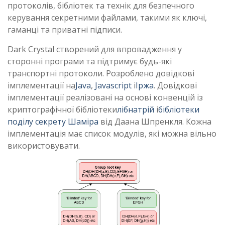
протоколів, бібліотек та технік для безпечного
керування секретними файлами, такими як ключі,
гаманці та приватні підписи.
Dark Crystal створений для впровадження у
сторонні програми та підтримує будь-які
транспортні протоколи. Розроблено довідкові
імплементації на
Java
,
Javascript
і
Іржа
. Довідкові
імплементації реалізовані на основі конвенцій із
криптографічної бібліотеки
лібнатрій
і
бібліотеки
поділу секрету Шаміра
від Даана Шпренкля. Кожна
імплементація має список модулів, які можна вільно
використовувати.