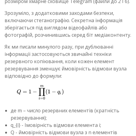
розміром хмарне сховище Telegram (файли до 2 Гб).
Зрозуміло, з додатковими заходами безпеки,
включаючи стеганографію. Секретна інформація
зберігається під виглядом відеофайлів або
фотографій, розчинившись серед біт медіаконтенту.
Як ми писали минулого разу, при дублюванні
інформації застосовуються звичайні техніки
резервного копіювання, коли кожен елемент
резервування зменшує ймовірність відмови вузла
відповідно до формули:
де m – число резервних елементів (кратність
резервування);
q_{i} - Імовірність відмови елемента i;
Q - ймовірність відмови вузла з n елементів