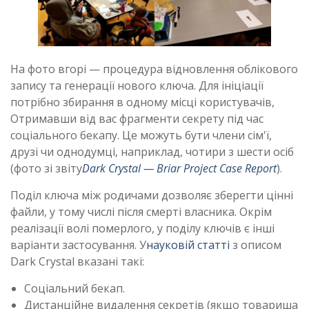
На фото вгорі — процедура відновлення облікового
запису та генерації нового ключа. Для ініціації
потрібно збирання в одному місці користувачів,
Отримавши від вас фрагменти секрету під час
соціального бекапу. Це можуть бути члени сім'ї,
друзі чи однодумці, наприклад, чотири з шести осіб
(фото зі звіту
Dark Crystal — Briar Project Case Report
).
Поділ ключа між родичами дозволяє зберегти цінні
файли, у тому числі після смерті власника. Окрім
реалізації волі померлого, у поділу ключів є інші
варіанти застосування. У
науковій статті
з описом
Dark Crystal вказані такі:
Соціальний бекап.
Дистанційне видалення секретів (якщо товариша