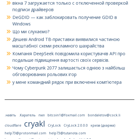
вікна 7
загружается только с отключенной проверкой
подписи драйверов
DeGDID — как заблокировать получение GDID в
Windows
Що ми слухаємо?
Дешеві Android ТВ-приставки виявилися частиною
масштабної схеми рекламного шахрайства
Компанія DeepSeek повідомила користувачів API про
подальше підвищення вартості своїх сервісів.
Чому Cyberpunk 2077 залишається однією з найбільш
обговорюваних рольових ігор
у мене командний рядок при включенні комп'ютера
.навіть
.Каратель
пил
bitcoin1@foxmail.com
bondaletov@cock.li
cryakl
cloudflare
CryLock
CryLock 2.0.0.0
криза (дхарма)
help73@protonmail.com
help73@tutanota.com