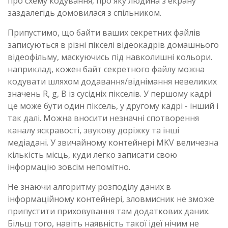
про схему кодування, про яку людина з екрану
заздалегідь домовилася з спільником.
Припустимо, що байти ваших секретних файлів
записуються в різні пікселі відеокадрів домашнього
відеофільму, маскуючись під навколишні кольори.
наприклад, кожен байт секретного файлу можна
кодувати шляхом додавання/віднімання невеликих
значень R, g, B із сусідніх пікселів. У першому кадрі
це може бути один піксель, у другому кадрі - інший і
так далі. Можна вносити незначні спотворення
каналу яскравості, звукову доріжку та інші
медіадані. У звичайному контейнері MKV величезна
кількість місць, куди легко записати свою
інформацію зовсім непомітно.
Не знаючи алгоритму розподілу даних в
інформаційному контейнері, зловмисник не зможе
припустити приховування там додаткових даних.
Більш того, навіть наявність такої ідеї нічим не