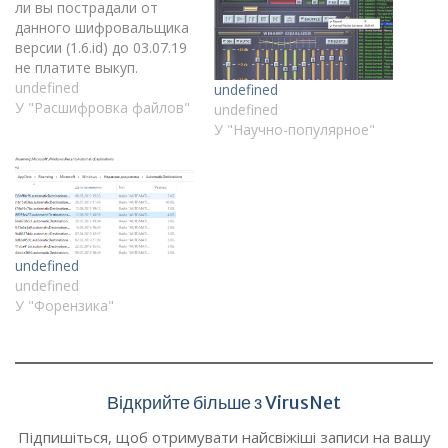
ли вы пострадали от
данного шифровальщика
версии (1.6.id) до 03.07.19
не платите выкуп.
undefined
undefined
У "Расшифровка файлов"
undefined
У "Научно-популярное"
undefined
undefined
У "Форензика"
Відкрийте більше з VirusNet
Підпишіться, щоб отримувати найсвіжіші записи на вашу