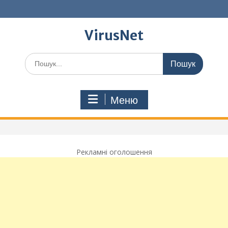
Перейти
до
вмісту
VirusNet
Шукати:
Меню
Рекламні оголошення