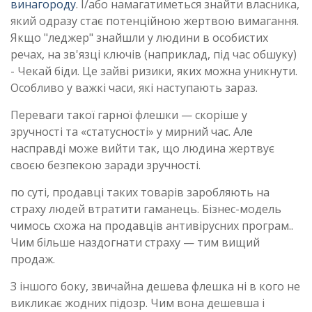
винагороду
. І/або намагатиметься знайти власника,
який одразу стає потенційною жертвою вимагання.
Якщо "леджер" знайшли у людини в особистих
речах, на зв'язці ключів (наприклад, під час обшуку)
- Чекай біди. Це зайві ризики, яких можна уникнути.
Особливо у важкі часи, які наступають зараз.
Переваги такої гарної флешки — скоріше у
зручності та «статусності» у мирний час. Але
насправді може вийти так, що людина жертвує
своєю безпекою заради зручності.
по суті, продавці таких товарів заробляють на
страху людей втратити гаманець. Бізнес-модель
чимось схожа на продавців антивірусних програм..
Чим більше наздогнати страху — тим вищий
продаж.
З іншого боку, звичайна дешева флешка ні в кого не
викликає жодних підозр. Чим вона дешевша і