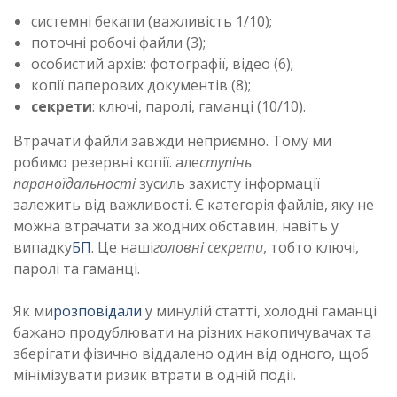
системні бекапи (важливість 1/10);
поточні робочі файли (3);
особистий архів: фотографії, відео (6);
копії паперових документів (8);
секрети
: ключі, паролі, гаманці (10/10).
Втрачати файли завжди неприємно. Тому ми
робимо резервні копії. але
ступінь
параноїдальності
зусиль захисту інформації
залежить від важливості. Є категорія файлів, яку не
можна втрачати за жодних обставин, навіть у
випадку
БП
. Це наші
головні секрети
, тобто ключі,
паролі та гаманці.
Як ми
розповідали
у минулій статті, холодні гаманці
бажано продублювати на різних накопичувачах та
зберігати фізично віддалено один від одного, щоб
мінімізувати ризик втрати в одній події.