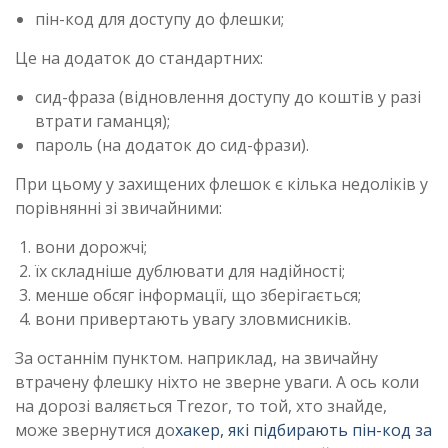
пін-код для доступу до флешки;
Це на додаток до стандартних:
сид-фраза (відновлення доступу до коштів у разі
втрати гаманця);
пароль (на додаток до сид-фрази).
При цьому у захищених флешок є кілька недоліків у
порівнянні зі звичайними:
вони дорожчі;
їх складніше дублювати для надійності;
менше обсяг інформації, що зберігається;
вони привертають увагу зловмисників.
За останнім пунктом. наприклад, на звичайну
втрачену флешку ніхто не зверне уваги. А ось коли
на дорозі валяється Trezor, то той, хто знайде,
може звернутися до
хакер, які підбирають пін-код за