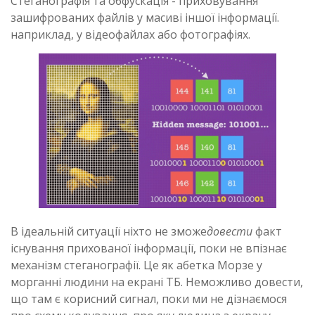
Стеганографія та обфускація - приховування
зашифрованих файлів у масиві іншої інформації.
наприклад, у відеофайлах або фотографіях.
В ідеальній ситуації ніхто не зможе
довести
факт
існування прихованої інформації, поки не впізнає
механізм стеганографії. Це як абетка Морзе у
морганні людини на екрані ТБ. Неможливо довести,
що там є корисний сигнал, поки ми не дізнаємося