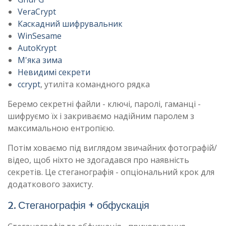
VeraCrypt
Каскадний шифрувальник
WinSesame
AutoKrypt
М'яка зима
Невидимі секрети
ccrypt
, утиліта командного рядка
Беремо секретні файли - ключі, паролі, гаманці -
шифруємо їх і закриваємо надійним паролем з
максимальною ентропією.
Потім ховаємо під виглядом звичайних фотографій/
відео, щоб ніхто не здогадався про наявність
секретів. Це стеганографія - опціональний крок для
додаткового захисту.
2. Стеганографія + обфускація