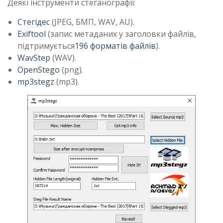
Деякі інструменти стеганографії:
Стегідес
(JPEG, БМП, WAV, AU).
Exiftool
(запис метаданих у заголовки файлів,
підтримується
196 форматів файлів
).
WavStep
(WAV).
OpenStego
(png).
mp3stegz
(mp3).