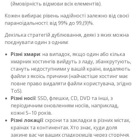
(ймовірність відмови всіх елементів).
Кожен вибирає рівень надійності залежно від своєї
параноїдальності: від 99% до 99,(9)%.
Декілька стратегій дублювання, деякі з яких можна
поєднувати один з одним:
Різні хмари
: на випадок, якщо один або кілька
хмарних хостингів вийдуть з ладу, збанкрутують,
стануть недоступними у вашій країні, видаляють
файли з якоїсь причини (найчастіше хостинг має
повне право видаляти файли користувача, згідно
ToS).
Різні носії
: SSD, флешки, CD, DVD та інші, з
періодичним оновленням носіїв, наприклад,
кожні 5–10 років.
Різні локації
: схрони та закладки в різних містах,
країнах та континентах. Хто знає, куди доля
закине вас чи ваших спадкоємців через сторіччя.