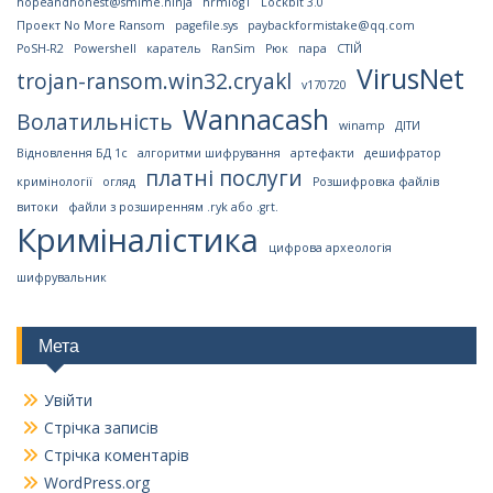
hopeandhonest@smime.ninja
hrmlog1
Lockbit 3.0
Проект No More Ransom
pagefile.sys
paybackformistake@qq.com
PoSH-R2
Powershell
каратель
RanSim
Рюк
пара
СТІЙ
VirusNet
trojan-ransom.win32.cryakl
v170720
Wannacash
Волатильність
winamp
ДІТИ
Відновлення БД 1с
алгоритми шифрування
артефакти
дешифратор
платні послуги
кримінології
огляд
Розшифровка файлів
витоки
файли з розширенням .ryk або .grt.
Криміналістика
цифрова археологія
шифрувальник
Мета
Увійти
Стрічка записів
Стрічка коментарів
WordPress.org