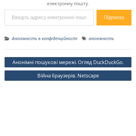
електронну пошту.
Введіть адресу електронної пошти…
Підписка
Анонімність в конфіденційності
анонімність
Навігація
Анонімні пошукові мережі. Огляд DuckDuckGo.
записів
Війна браузерів. Netscape