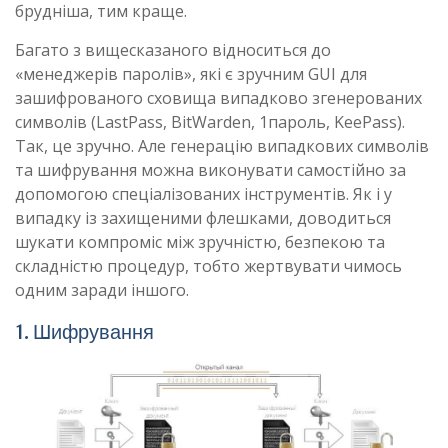
брудніша, тим краще.
Багато з вищесказаного відноситься до
«менеджерів паролів», які є зручним GUI для
зашифрованого сховища випадково згенерованих
символів (LastPass, BitWarden, 1пароль, KeePass).
Так, це зручно. Але генерацію випадкових символів
та шифрування можна виконувати самостійно за
допомогою спеціалізованих інструментів. Як і у
випадку із захищеними флешками, доводиться
шукати компроміс між зручністю, безпекою та
складністю процедур, тобто жертвувати чимось
одним заради іншого.
1. Шифрування