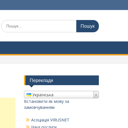
Шукати:
Переклади
Українська
Встановити як мову за
замовчуванням
Асоціація VIRUSNET
Наші послуги