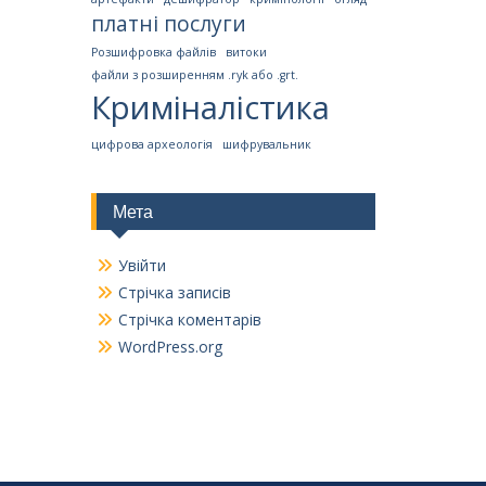
платні послуги
Розшифровка файлів
витоки
файли з розширенням .ryk або .grt.
Криміналістика
цифрова археологія
шифрувальник
Мета
Увійти
Стрічка записів
Стрічка коментарів
WordPress.org