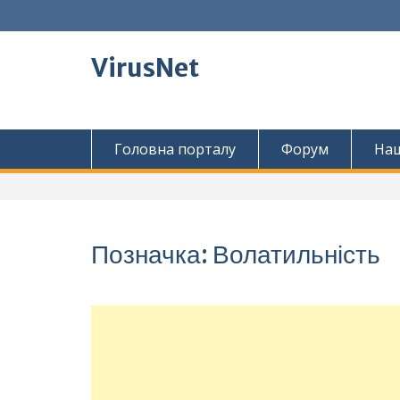
Перейти
до
вмісту
VirusNet
Головна порталу
Форум
Наш
Позначка:
Волатильність