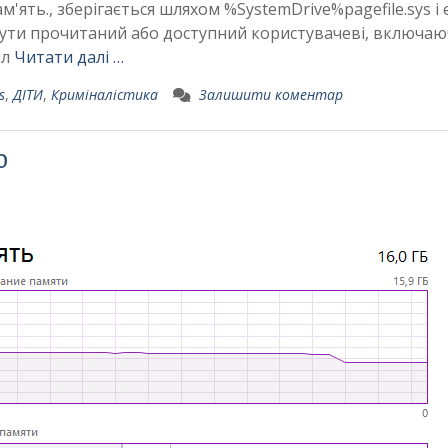
ять., зберігається шляхом %SystemDrive%pagefile.sys і 
ути прочитаний або доступний користувачеві, включа
йл
Читати далі …
s
,
ДІТИ
,
Криміналістика
Залишити коментар
0