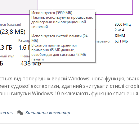
яється від попередніх версій Windows: нова функція, зван
мент судової експертизи, здатний зчитувати стислі стор
станні випуски Windows 10 включають функцію стиснення
ьність
Залишити коментар