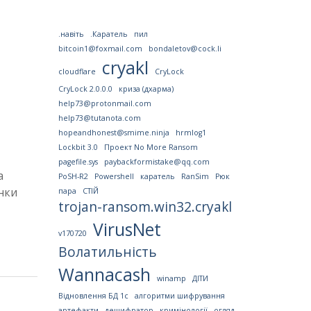
.навіть
.Каратель
пил
bitcoin1@foxmail.com
bondaletov@cock.li
cryakl
cloudflare
CryLock
CryLock 2.0.0.0
криза (дхарма)
help73@protonmail.com
help73@tutanota.com
hopeandhonest@smime.ninja
hrmlog1
Lockbit 3.0
Проект No More Ransom
pagefile.sys
paybackformistake@qq.com
а
PoSH-R2
Powershell
каратель
RanSim
Рюк
інки
пара
СТІЙ
trojan-ransom.win32.cryakl
VirusNet
v170720
Волатильність
Wannacash
winamp
ДІТИ
Відновлення БД 1с
алгоритми шифрування
артефакти
дешифратор
кримінології
огляд