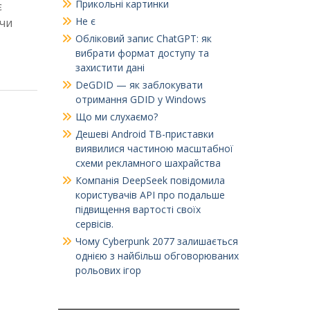
Прикольні картинки
є
Не є
ючи
Обліковий запис ChatGPT: як
вибрати формат доступу та
захистити дані
DeGDID — як заблокувати
отримання GDID у Windows
Що ми слухаємо?
Дешеві Android ТВ-приставки
виявилися частиною масштабної
схеми рекламного шахрайства
Компанія DeepSeek повідомила
користувачів API про подальше
підвищення вартості своїх
сервісів.
Чому Cyberpunk 2077 залишається
однією з найбільш обговорюваних
рольових ігор