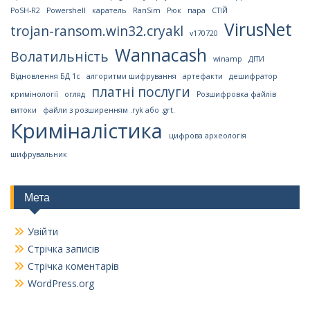
PoSH-R2
Powershell
каратель
RanSim
Рюк
пара
СТІЙ
VirusNet
trojan-ransom.win32.cryakl
v170720
Wannacash
Волатильність
winamp
ДІТИ
Відновлення БД 1с
алгоритми шифрування
артефакти
дешифратор
платні послуги
кримінології
огляд
Розшифровка файлів
витоки
файли з розширенням .ryk або .grt.
Криміналістика
цифрова археологія
шифрувальник
Мета
Увійти
Стрічка записів
Стрічка коментарів
WordPress.org