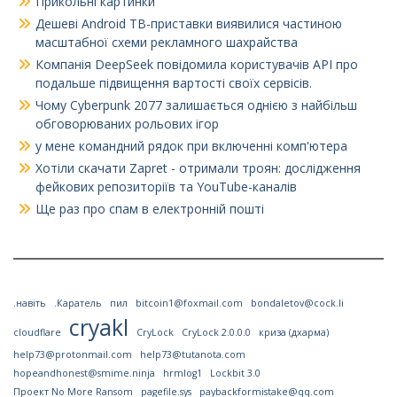
Прикольні картинки
Дешеві Android ТВ-приставки виявилися частиною
масштабної схеми рекламного шахрайства
Компанія DeepSeek повідомила користувачів API про
подальше підвищення вартості своїх сервісів.
Чому Cyberpunk 2077 залишається однією з найбільш
обговорюваних рольових ігор
у мене командний рядок при включенні комп'ютера
Хотіли скачати Zapret - отримали троян: дослідження
фейкових репозиторіїв та YouTube-каналів
Ще раз про спам в електронній пошті
.навіть
.Каратель
пил
bitcoin1@foxmail.com
bondaletov@cock.li
cryakl
cloudflare
CryLock
CryLock 2.0.0.0
криза (дхарма)
help73@protonmail.com
help73@tutanota.com
hopeandhonest@smime.ninja
hrmlog1
Lockbit 3.0
Проект No More Ransom
pagefile.sys
paybackformistake@qq.com