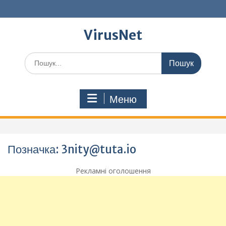
Перейти
до
вмісту
VirusNet
Шукати:
Меню
Позначка:
3nity@tuta.io
Рекламні оголошення