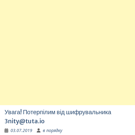
Увага! Потерпілим від шифрувальника
3nity@tuta.io
03.07.2019
в порядку