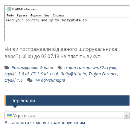
Чи ви постраждали від даного шифрувальника
версії (1.6.id) до 03.07.19 не платіть викуп.
Розшифровка файлів
trojan-ransom.win32.cryakl
,
cryakl
,
1.6.id
,
CS 1.6.id
,
cs16
,
3nity@tuta.io
,
Trojan.Encoder
,
cryakl 1.6
14 Коментарів
Переклади
Українська
Встановити як мову за замовчуванням