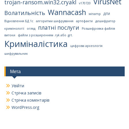
VirusNet
trojan-ransom.win32.cryakl
v170720
Wannacash
Волатильність
winamp
ДІТИ
Відновлення БД 1с
алгоритми шифрування
артефакти
дешифратор
платні послуги
кримінології
огляд
Розшифровка файлів
витоки
файли з розширенням .ryk або .grt.
Криміналістика
цифрова археологія
шифрувальник
Мета
Увійти
Стрічка записів
Стрічка коментарів
WordPress.org