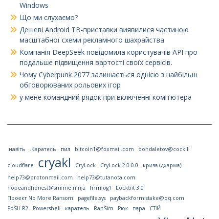
Windows
Що ми слухаємо?
Дешеві Android ТВ-приставки виявилися частиною
масштабної схеми рекламного шахрайства
Компанія DeepSeek повідомила користувачів API про
подальше підвищення вартості своїх сервісів.
Чому Cyberpunk 2077 залишається однією з найбільш
обговорюваних рольових ігор
у мене командний рядок при включенні комп'ютера
.навіть
.Каратель
пил
bitcoin1@foxmail.com
bondaletov@cock.li
cryakl
cloudflare
CryLock
CryLock 2.0.0.0
криза (дхарма)
help73@protonmail.com
help73@tutanota.com
hopeandhonest@smime.ninja
hrmlog1
Lockbit 3.0
Проект No More Ransom
pagefile.sys
paybackformistake@qq.com
PoSH-R2
Powershell
каратель
RanSim
Рюк
пара
СТІЙ