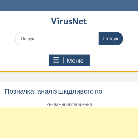
Перейти
до
вмісту
VirusNet
Шукати:
Меню
Позначка:
аналіз шкідливого по
Рекламні оголошення