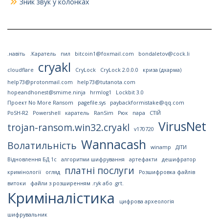
Зник звук у колонках
.навіть
.Каратель
пил
bitcoin1@foxmail.com
bondaletov@cock.li
cryakl
cloudflare
CryLock
CryLock 2.0.0.0
криза (дхарма)
help73@protonmail.com
help73@tutanota.com
hopeandhonest@smime.ninja
hrmlog1
Lockbit 3.0
Проект No More Ransom
pagefile.sys
paybackformistake@qq.com
PoSH-R2
Powershell
каратель
RanSim
Рюк
пара
СТІЙ
VirusNet
trojan-ransom.win32.cryakl
v170720
Wannacash
Волатильність
winamp
ДІТИ
Відновлення БД 1с
алгоритми шифрування
артефакти
дешифратор
платні послуги
кримінології
огляд
Розшифровка файлів
витоки
файли з розширенням .ryk або .grt.
Криміналістика
цифрова археологія
шифрувальник