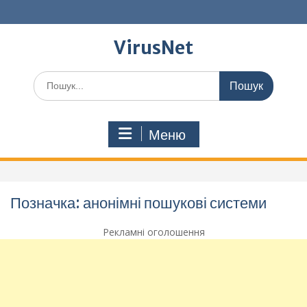
Перейти
до
вмісту
VirusNet
Шукати:
Меню
Позначка:
анонімні пошукові системи
Рекламні оголошення