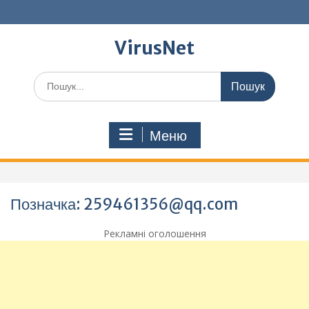
Перейти
до
вмісту
VirusNet
Шукати:
Меню
Позначка:
259461356@qq.com
Рекламні оголошення