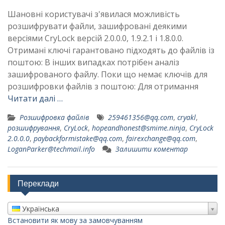
Шановні користувачі з'явилася можливість
розшифрувати файли, зашифровані деякими
версіями CryLock версій 2.0.0.0, 1.9.2.1 і 1.8.0.0.
Отримані ключі гарантовано підходять до файлів із
поштою: В інших випадках потрібен аналіз
зашифрованого файлу. Поки що немає ключів для
розшифровки файлів з поштою: Для отримання
Читати далі …
Розшифровка файлів
259461356@qq.com
,
cryakl
,
розшифрування
,
CryLock
,
hopeandhonest@smime.ninja
,
CryLock
2.0.0.0
,
paybackformistake@qq.com
,
fairexchange@qq.com
,
LoganParker@techmail.info
Залишити коментар
Переклади
Українська
Встановити як мову за замовчуванням