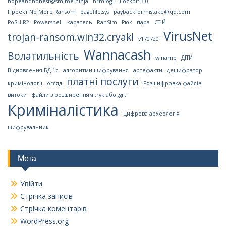
hopeandhonest@smime.ninja
hrmlog1
Lockbit 3.0
Проект No More Ransom
pagefile.sys
paybackformistake@qq.com
PoSH-R2
Powershell
каратель
RanSim
Рюк
пара
СТІЙ
VirusNet
trojan-ransom.win32.cryakl
v170720
Wannacash
Волатильність
winamp
ДІТИ
Відновлення БД 1с
алгоритми шифрування
артефакти
дешифратор
платні послуги
кримінології
огляд
Розшифровка файлів
витоки
файли з розширенням .ryk або .grt.
Криміналістика
цифрова археологія
шифрувальник
Мета
Увійти
Стрічка записів
Стрічка коментарів
WordPress.org