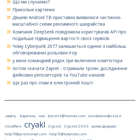
Що ми слухаємо?
Прикольні картинки
Дешеві Android ТВ-приставки виявилися частиною
масштабної схеми рекламного шахрайства
Компанія DeepSeek повідомила користувачів API про
подальше підвищення вартості своїх сервісів.
Чому Cyberpunk 2077 залишається однією з найбільш
обговорюваних рольових ігор
у мене командний рядок при включенні комп'ютера
Хотіли скачати Zapret - отримали троян: дослідження
фейкових репозиторіїв та YouTube-каналів
Ще раз про спам в електронній пошті
.навіть
.Каратель
пил
bitcoin1@foxmail.com
bondaletov@cock.li
cryakl
cloudflare
CryLock
CryLock 2.0.0.0
криза (дхарма)
help73@protonmail.com
help73@tutanota.com