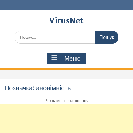
Перейти
до
вмісту
VirusNet
Шукати:
Меню
Позначка:
анонімність
Рекламні оголошення