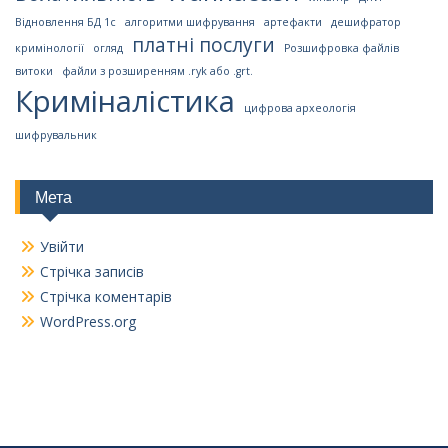
Відновлення БД 1с
алгоритми шифрування
артефакти
дешифратор
платні послуги
кримінології
огляд
Розшифровка файлів
витоки
файли з розширенням .ryk або .grt.
Криміналістика
цифрова археологія
шифрувальник
Мета
Увійти
Стрічка записів
Стрічка коментарів
WordPress.org