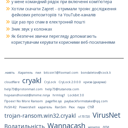
у мене командний рядок при включенні комп'ютера
Хотіли скачати Zapret - отримали троян: дослідження
фейкових репозиторіїв та YouTube-каналів
Ще раз про спам в електронній пошті
Зник звук у колонках
Як безпечні звички перегляду допомагають
користувачам керувати корисними веб-посиланнями
.навіть
.Каратель
пил
bitcoin1@foxmail.com
bondaletov@cock.li
cryakl
cloudflare
CryLock
CryLock 2.0.0.0
криза (дхарма)
help73@protonmail.com
help73@tutanota.com
hopeandhonest@smime.ninja
hrmlog1
Lockbit 3.0
Проект No More Ransom
pagefile.sys
paybackformistake@qq.com
PoSH-R2
Powershell
каратель
RanSim
Рюк
пара
СТІЙ
VirusNet
trojan-ransom.win32.cryakl
v170720
Wannacash
Волатильність
winamp
ДІТИ