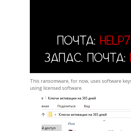
This ransomware, for now, uses software keys 
using licensed software.