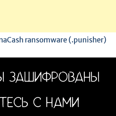
nnaCash ransomware (.punisher)