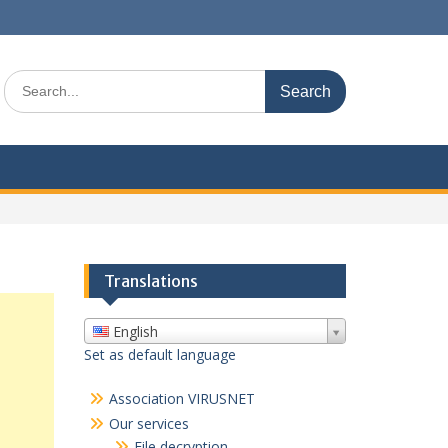
Search
for:
Translations
English
Set as default language
Association VIRUSNET
Our services
File decryption