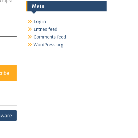
вторы
Meta
ти
Log in
Entries feed
Comments feed
перты
литу
WordPress.org
ации
nix
…
ribe
ware