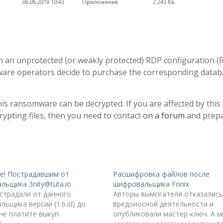
h an unprotected (or weakly protected) RDP configuration 
mware operators decide to purchase the corresponding data
s ransomware can be decrypted. If you are affected by this
pting files, then you need to contact
on a forum
and prep
е! Пострадавшим от
Расшифровка файлов после
льщика 3nity@tuta.io
шифровальщика Fonix
острадали от данного
Авторы вымогателя отказались
ьщика версии (1.6.id) до
вредоносной деятельности и
 не платите выкуп.
опубликовали мастер-ключ. А м