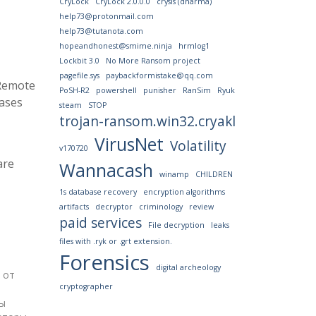
CryLock
CryLock 2.0.0.0
crysis (dharma)
help73@protonmail.com
help73@tutanota.com
hopeandhonest@smime.ninja
hrmlog1
Lockbit 3.0
No More Ransom project
pagefile.sys
paybackformistake@qq.com
(Remote
PoSH-R2
powershell
punisher
RanSim
Ryuk
bases
steam
STOP
trojan-ransom.win32.cryakl
VirusNet
Volatility
v170720
are
Wannacash
winamp
CHILDREN
1s database recovery
encryption algorithms
artifacts
decryptor
criminology
review
paid services
File decryption
leaks
files with .ryk or .grt extension.
Forensics
digital archeology
 от
cryptographer
ы