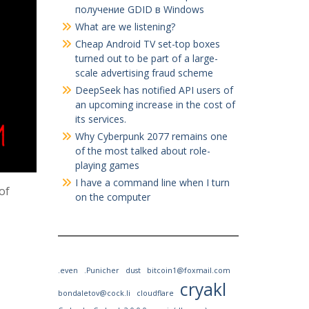
получение GDID в Windows
What are we listening?
Cheap Android TV set-top boxes
turned out to be part of a large-
scale advertising fraud scheme
DeepSeek has notified API users of
an upcoming increase in the cost of
its services.
Why Cyberpunk 2077 remains one
of the most talked about role-
playing games
I have a command line when I turn
of
on the computer
.even
.Punicher
dust
bitcoin1@foxmail.com
cryakl
bondaletov@cock.li
cloudflare