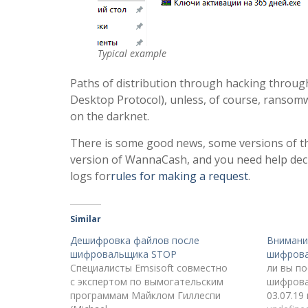
Typical example
Paths of distribution through hacking throug
Desktop Protocol), unless, of course, ranso
on the darknet.
There is some good news, some versions of thi
version of WannaCash, and you need help decry
logs for
rules for making a request
.
Similar
Дешифровка файлов после
Внимани
шифровальщика STOP
шифрова
Специалисты Emsisoft совместно
ли вы п
с экспертом по вымогательским
шифровал
программам Майклом Гиллеспи
03.07.19