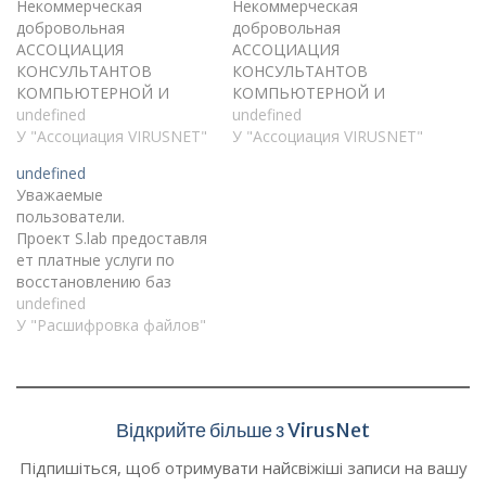
Некоммерческая
Некоммерческая
добровольная
добровольная
АССОЦИАЦИЯ
АССОЦИАЦИЯ
КОНСУЛЬТАНТОВ
КОНСУЛЬТАНТОВ
КОМПЬЮТЕРНОЙ И
КОМПЬЮТЕРНОЙ И
СЕТЕВОЙ
undefined
СЕТЕВОЙ
undefined
БЕЗОПАСНОСТИ
У "Ассоциация VIRUSNET"
БЕЗОПАСНОСТИ
У "Ассоциация VIRUSNET"
VIRUSNET
undefined
Уважаемые
пользователи.
Проект S.lab предоставля
ет платные услуги по
восстановлению баз
данных 1c (1c7, 1c8 и
undefined
MSSQL) после атаки
У "Расшифровка файлов"
шифровальщика.
Стоимость услуги
варьируется от 10 000
рублей за одну базу, в
Відкрийте більше з VirusNet
зависимости от
сложности работ и
Підпишіться, щоб отримувати найсвіжіші записи на вашу
объема данных для