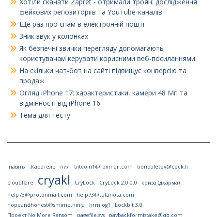
Хотіли скачати Zapret - отримали троян: дослідження
фейкових репозиторіїв та YouTube-каналів
Ще раз про спам в електронній пошті
Зник звук у колонках
Як безпечні звички перегляду допомагають
користувачам керувати корисними веб-посиланнями
На скільки чат-бот на сайті підвищує конверсію та
продаж
Огляд iPhone 17: характеристики, камери 48 Мп та
відмінності від iPhone 16
Тема для тесту
.навіть
.Каратель
пил
bitcoin1@foxmail.com
bondaletov@cock.li
cryakl
cloudflare
CryLock
CryLock 2.0.0.0
криза (дхарма)
help73@protonmail.com
help73@tutanota.com
hopeandhonest@smime.ninja
hrmlog1
Lockbit 3.0
Проект No More Ransom
pagefile.sys
paybackformistake@qq.com