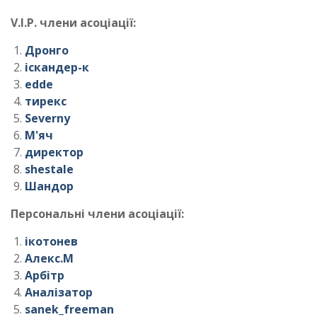
V.I.P. члени асоціації:
Дронго
іскандер-к
edde
тирекс
Severny
М'яч
директор
shestale
Шандор
Персональні члени асоціації:
ікотонев
Алекс.М
Арбітр
Аналізатор
sanek_freeman