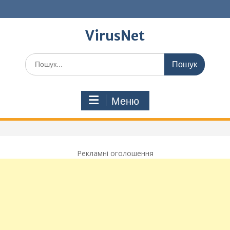
Перейти
до
вмісту
VirusNet
Шукати:
Меню
Рекламні оголошення