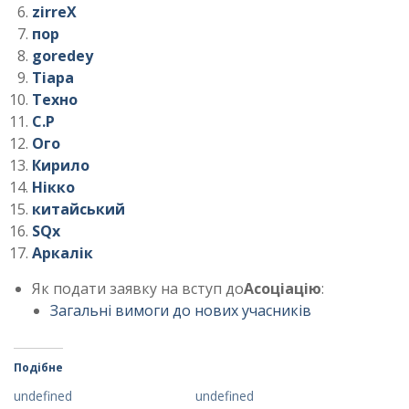
zirreX
пор
goredey
Тіара
Техно
С.Р
Ого
Кирило
Нікко
китайський
SQx
Аркалік
Як подати заявку на вступ до
Асоціацію
:
Загальні вимоги до нових учасників
Подібне
undefined
undefined