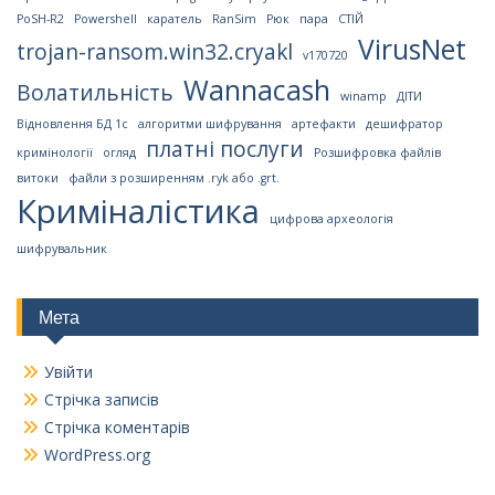
PoSH-R2
Powershell
каратель
RanSim
Рюк
пара
СТІЙ
VirusNet
trojan-ransom.win32.cryakl
v170720
Wannacash
Волатильність
winamp
ДІТИ
Відновлення БД 1с
алгоритми шифрування
артефакти
дешифратор
платні послуги
кримінології
огляд
Розшифровка файлів
витоки
файли з розширенням .ryk або .grt.
Криміналістика
цифрова археологія
шифрувальник
Мета
Увійти
Стрічка записів
Стрічка коментарів
WordPress.org