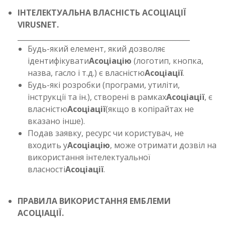
ІНТЕЛЕКТУАЛЬНА ВЛАСНІСТЬ АСОЦІАЦІЇ
VIRUSNET.
_________________________________________________
Будь-який елемент, який дозволяє
ідентифікувати
Асоціацію
(логотип, кнопка,
назва, гасло і т.д.) є власністю
Асоціації
.
Будь-які розробки (програми, утиліти,
інструкції та ін.), створені в рамках
Асоціації
, є
власністю
Асоціації
(якщо в копірайтах не
вказано інше).
Подав заявку, ресурс чи користувач, не
входить у
Асоціацію
, може отримати дозвіл на
використання інтелектуальної
власності
Асоціації
.
ПРАВИЛА ВИКОРИСТАННЯ ЕМБЛЕМИ
АСОЦІАЦІЇ.