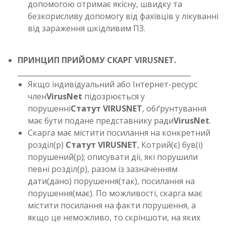
допомогою отримає якісну, швидку та
безкорисливу допомогу від фахівців у лікуванні
від зараження шкідливим ПЗ.
ПРИНЦИП ПРИЙОМУ СКАРГ VIRUSNET.
_________________________________________________
Якщо індивідуальний або Інтернет-ресурс
член
VirusNet
підозрюється у
порушенні
Статут VIRUSNET
, обґрунтування
має бути подане представнику ради
VirusNet
.
Скарга має містити посилання на конкретний
розділ(р)
Статут VIRUSNET
, Котрий(є) був(і)
порушений(р); описувати дії, які порушили
певні розділ(р), разом із зазначенням
дати(дано) порушення(так), посилання на
порушення(має). По можливості, скарга має
містити посилання на факти порушення, а
якщо це неможливо, то скріншоти, на яких