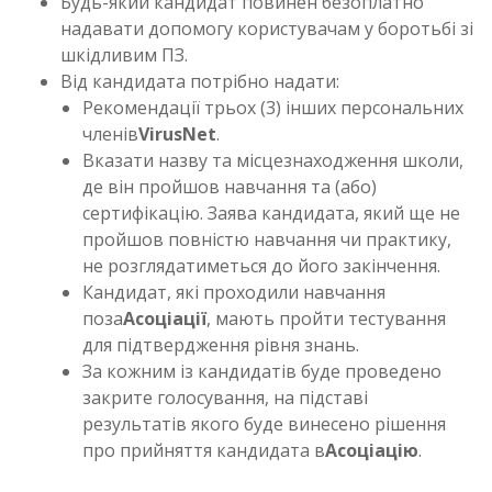
Будь-який кандидат повинен безоплатно
надавати допомогу користувачам у боротьбі зі
шкідливим ПЗ.
Від кандидата потрібно надати:
Рекомендації трьох (3) інших персональних
членів
VirusNet
.
Вказати назву та місцезнаходження школи,
де він пройшов навчання та (або)
сертифікацію. Заява кандидата, який ще не
пройшов повністю навчання чи практику,
не розглядатиметься до його закінчення.
Кандидат, які проходили навчання
поза
Асоціації
, мають пройти тестування
для підтвердження рівня знань.
За кожним із кандидатів буде проведено
закрите голосування, на підставі
результатів якого буде винесено рішення
про прийняття кандидата в
Асоціацію
.