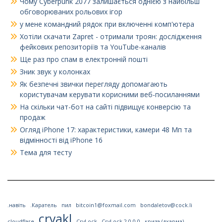
Чому Cyberpunk 2077 залишається однією з найбільш
обговорюваних рольових ігор
у мене командний рядок при включенні комп'ютера
Хотіли скачати Zapret - отримали троян: дослідження
фейкових репозиторіїв та YouTube-каналів
Ще раз про спам в електронній пошті
Зник звук у колонках
Як безпечні звички перегляду допомагають
користувачам керувати корисними веб-посиланнями
На скільки чат-бот на сайті підвищує конверсію та
продаж
Огляд iPhone 17: характеристики, камери 48 Мп та
відмінності від iPhone 16
Тема для тесту
.навіть
.Каратель
пил
bitcoin1@foxmail.com
bondaletov@cock.li
cryakl
cloudflare
CryLock
CryLock 2.0.0.0
криза (дхарма)