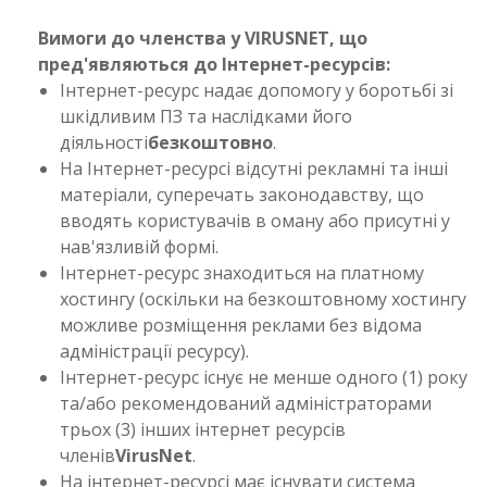
Вимоги до членства у VIRUSNET, що
пред'являються до Інтернет-ресурсів:
Інтернет-ресурс надає допомогу у боротьбі зі
шкідливим ПЗ та наслідками його
діяльності
безкоштовно
.
На Інтернет-ресурсі відсутні рекламні та інші
матеріали, суперечать законодавству, що
вводять користувачів в оману або присутні у
нав'язливій формі.
Інтернет-ресурс знаходиться на платному
хостингу (оскільки на безкоштовному хостингу
можливе розміщення реклами без відома
адміністрації ресурсу).
Інтернет-ресурс існує не менше одного (1) року
та/або рекомендований адміністраторами
трьох (3) інших інтернет ресурсів
членів
VirusNet
.
На інтернет-ресурсі має існувати система