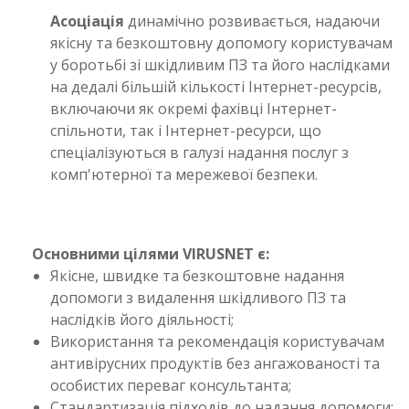
Асоціація
динамічно розвивається, надаючи
якісну та безкоштовну допомогу користувачам
у боротьбі зі шкідливим ПЗ та його наслідками
на дедалі більшій кількості Інтернет-ресурсів,
включаючи як окремі фахівці Інтернет-
спільноти, так і Інтернет-ресурси, що
спеціалізуються в галузі надання послуг з
комп'ютерної та мережевої безпеки.
Основними цілями VIRUSNET є:
Якісне, швидке та безкоштовне надання
допомоги з видалення шкідливого ПЗ та
наслідків його діяльності;
Використання та рекомендація користувачам
антивірусних продуктів без ангажованості та
особистих переваг консультанта;
Стандартизація підходів до надання допомоги;