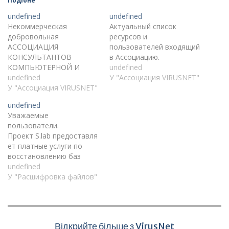
Подібне
undefined
undefined
Некоммерческая
Актуальный список
добровольная
ресурсов и
АССОЦИАЦИЯ
пользователей входящий
КОНСУЛЬТАНТОВ
в Ассоциацию.
КОМПЬЮТЕРНОЙ И
undefined
СЕТЕВОЙ
undefined
У "Ассоциация VIRUSNET"
БЕЗОПАСНОСТИ
У "Ассоциация VIRUSNET"
VIRUSNET
undefined
Уважаемые
пользователи.
Проект S.lab предоставля
ет платные услуги по
восстановлению баз
данных 1c (1c7, 1c8 и
undefined
MSSQL) после атаки
У "Расшифровка файлов"
шифровальщика.
Стоимость услуги
варьируется от 10 000
рублей за одну базу, в
Відкрийте більше з VirusNet
зависимости от