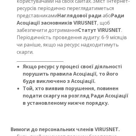
користувачами на своїх сайтах. Зміст Інтернет-
ресурсів періодично переглядатиметься
представниками
Наглядової ради
або
Ради
Асоціації засновників VIRUSNET
, щоб
забезпечити дотримання
Статут VIRUSNET
.
Періодичність проведення аудиту: 6-9 місяців
чи раніше, якщо на ресурс надходитимуть
скарги.
______________________
Якщо ресурс у процесі своєї діяльності
порушить правила Асоціації, то його
буде виключено з Асоціації.
Той, хто виявив порушення, повинен
подати скаргу на розгляд Ради Асоціації
в установленому нижче порядку.
Вимоги до персональних членів VIRUSNET.