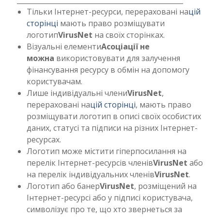
_________________________________________________
Тільки Інтернет-ресурси, перераховані на
цій
сторінці
мають право розміщувати
логотип
VirusNet
на своїх сторінках.
Візуальні елементи
Асоціації не
можна
використовувати для залучення
фінансування ресурсу в обмін на допомогу
користувачам.
Лише індивідуальні члени
VirusNet
,
перераховані на
цій сторінці
, мають право
розміщувати логотип в описі своїх особистих
даних, статусі та підписи на різних Інтернет-
ресурсах.
Логотип може містити гіперпосилання на
перелік Інтернет-ресурсів членів
VirusNet
або
на перелік індивідуальних членів
VirusNet
.
Логотип або банер
VirusNet
, розміщений на
Інтернет-ресурсі або у підписі користувача,
символізує про те, що хто звернеться за