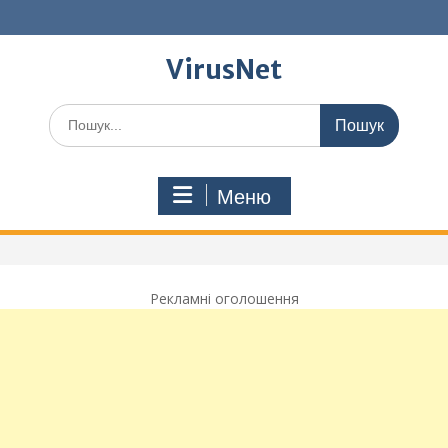
Перейти
до
вмісту
VirusNet
Шукати:
Меню
Рекламні оголошення