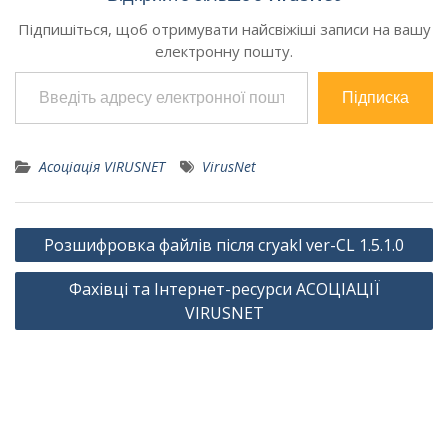
сложности работ и
Підпишіться, щоб отримувати найсвіжіші записи на вашу
объема данных для
електронну пошту.
восстановления.
Введіть адресу електронної пошти…
Проверка и
оплата:Оплата
Підписка
проводится по факту
выполненных работ и
проверке заказчиком
Асоціація VIRUSNET
VirusNet
работоспособности
базы…
Навігація
Розшифровка файлів після cryakl ver-CL 1.5.1.0
записів
Фахівці та Інтернет-ресурси АСОЦІАЦІЇ
VIRUSNET