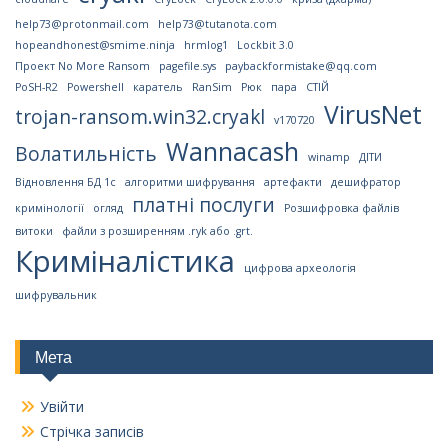
help73@protonmail.com
help73@tutanota.com
hopeandhonest@smime.ninja
hrmlog1
Lockbit 3.0
Проект No More Ransom
pagefile.sys
paybackformistake@qq.com
PoSH-R2
Powershell
каратель
RanSim
Рюк
пара
СТІЙ
VirusNet
trojan-ransom.win32.cryakl
v170720
Wannacash
Волатильність
winamp
ДІТИ
Відновлення БД 1с
алгоритми шифрування
артефакти
дешифратор
платні послуги
кримінології
огляд
Розшифровка файлів
витоки
файли з розширенням .ryk або .grt.
Криміналістика
цифрова археологія
шифрувальник
Мета
Увійти
Стрічка записів