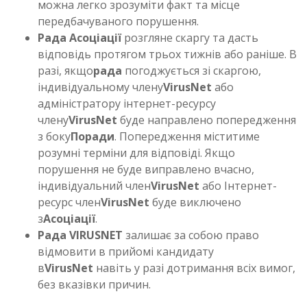
можна легко зрозуміти факт та місце
передбачуваного порушення.
Рада Асоціації
розгляне скаргу та дасть
відповідь протягом трьох тижнів або раніше. В
разі, якщо
рада
погоджується зі скаргою,
індивідуальному члену
VirusNet
або
адміністратору інтернет-ресурсу
члену
VirusNet
буде направлено попередження
з боку
Поради
. Попередження міститиме
розумні терміни для відповіді. Якщо
порушення не буде виправлено вчасно,
індивідуальний член
VirusNet
або Інтернет-
ресурс член
VirusNet
буде виключено
з
Асоціації
.
Рада VIRUSNET
залишає за собою право
відмовити в прийомі кандидату
в
VirusNet
навіть у разі дотримання всіх вимог,
без вказівки причин.