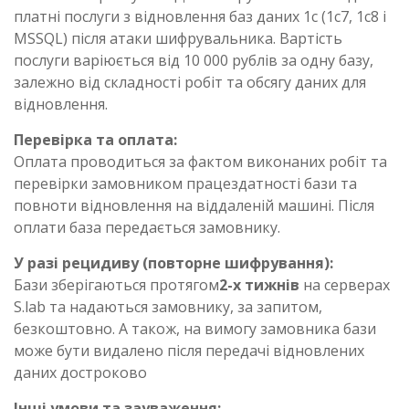
платні послуги з відновлення баз даних 1c (1c7, 1c8 і
MSSQL) після атаки шифрувальника. Вартість
послуги варіюється від 10 000 рублів за одну базу,
залежно від складності робіт та обсягу даних для
відновлення.
Перевірка та оплата:
Оплата проводиться за фактом виконаних робіт та
перевірки замовником працездатності бази та
повноти відновлення на віддаленій машині. Після
оплати база передається замовнику.
У разі рецидиву (повторне шифрування):
Бази зберігаються протягом
2-х тижнів
на серверах
S.lab та надаються замовнику, за запитом,
безкоштовно. А також, на вимогу замовника бази
може бути видалено після передачі відновлених
даних достроково
Інші умови та зауваження: