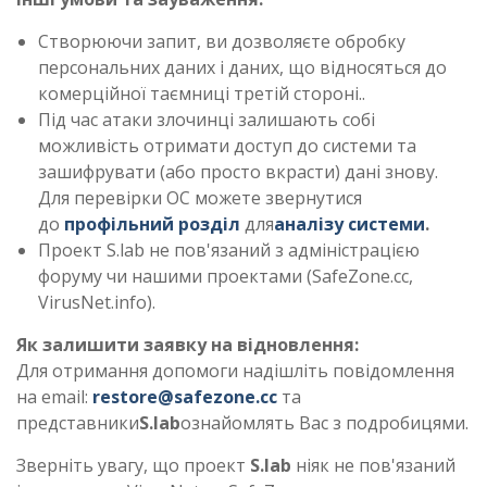
Створюючи запит, ви дозволяєте обробку
персональних даних і даних, що відносяться до
комерційної таємниці третій стороні..
Під час атаки злочинці залишають собі
можливість отримати доступ до системи та
зашифрувати (або просто вкрасти) дані знову.
Для перевірки ОС можете звернутися
до
профільний розділ
для
аналізу системи
.
Проект S.lab не пов'язаний з адміністрацією
форуму чи нашими проектами (SafeZone.cc,
VirusNet.info).
Як залишити заявку на відновлення:
Для отримання допомоги надішліть повідомлення
на email:
restore@safezone.cc
та
представники
S.lab
ознайомлять Вас з подробицями.
Зверніть увагу, що проект
S.lab
ніяк не пов'язаний