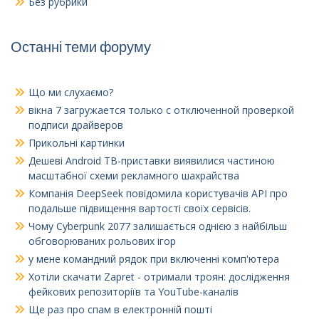
Без рубрики
Останні теми форуму
Що ми слухаємо?
вікна 7
загружается только с отключенной проверкой
подписи драйверов
Прикольні картинки
Дешеві Android ТВ-приставки виявилися частиною
масштабної схеми рекламного шахрайства
Компанія DeepSeek повідомила користувачів API про
подальше підвищення вартості своїх сервісів.
Чому Cyberpunk 2077 залишається однією з найбільш
обговорюваних рольових ігор
у мене командний рядок при включенні комп'ютера
Хотіли скачати Zapret - отримали троян: дослідження
фейкових репозиторіїв та YouTube-каналів
Ще раз про спам в електронній пошті