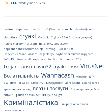
Зник звук у колонках
.навіть
.Каратель
пил
bitcoin1@foxmail.com
bondaletov@cock.li
cryakl
cloudflare
CryLock
CryLock 2.0.0.0
криза (дхарма)
help73@protonmail.com
help73@tutanota.com
hopeandhonest@smime.ninja
hrmlog1
Lockbit 3.0
Проект No More Ransom
pagefile.sys
paybackformistake@qq.com
PoSH-R2
Powershell
каратель
RanSim
Рюк
пара
СТІЙ
VirusNet
trojan-ransom.win32.cryakl
v170720
Wannacash
Волатильність
winamp
ДІТИ
Відновлення БД 1с
алгоритми шифрування
артефакти
дешифратор
платні послуги
кримінології
огляд
Розшифровка файлів
витоки
файли з розширенням .ryk або .grt.
Криміналістика
цифрова археологія
шифрувальник