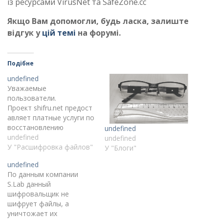
із ресурсами VirusNet та SafeZone.cc
Якщо Вам допомогли, будь ласка, залиште
відгук у
цій темі
на форумі.
Подібне
undefined
Уважаемые
пользователи.
Проект shifru.net предост
авляет платные услуги по
восстановлению
undefined
следующих типов файлов
undefined
undefined
после атаки
У "Расшифровка файлов"
У "Блоги"
шифровальщика:
undefined
архивы rar и zip;образы
По данным компании
Acronis, veeam, резервне
S.Lab данный
копіювання
шифровальщик не
Windows;образы (жесткие
шифрует файлы, а
диски) виртуальных
уничтожает их
машин;базы почтовых