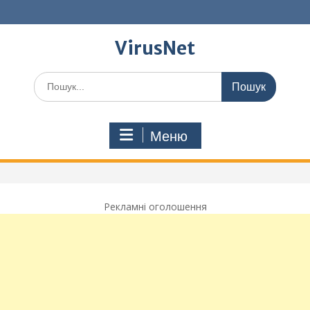
Перейти
до
вмісту
VirusNet
Шукати:
Меню
Рекламні оголошення