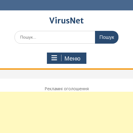
Перейти
до
вмісту
VirusNet
Шукати:
Меню
Рекламні оголошення