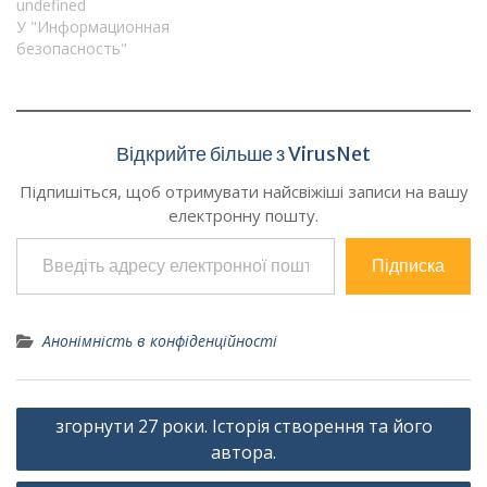
undefined
У "Информационная
безопасность"
Відкрийте більше з VirusNet
Підпишіться, щоб отримувати найсвіжіші записи на вашу
електронну пошту.
Введіть адресу електронної пошти…
Підписка
Анонімність в конфіденційності
Навігація
згорнути 27 роки. Історія створення та його
записів
автора.