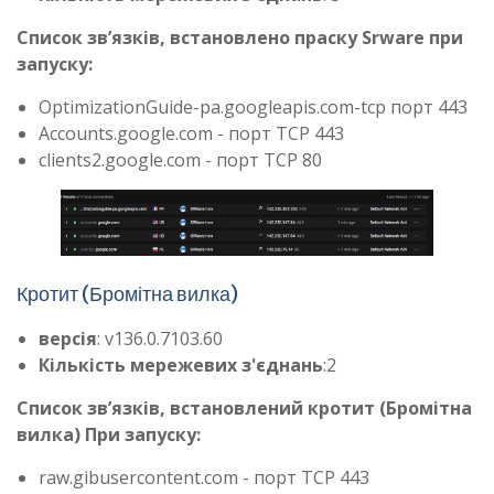
Список зв’язків, встановлено праску Srware при
запуску:
OptimizationGuide-pa.googleapis.com-tcp порт 443
Accounts.google.com - порт TCP 443
clients2.google.com - порт TCP 80
Кротит (Бромітна вилка)​
версія
: v136.0.7103.60
Кількість мережевих з'єднань
:2
Список зв’язків, встановлений кротит (Бромітна
вилка) При запуску:
raw.gibusercontent.com - порт TCP 443