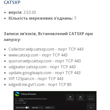
CATSXP
версія
: 2.53.20
Кількість мережевих з'єднань:
7
Записи зв’язків, Встановлений CATSXP при
запуску:
Collector.wdp.catsxp.com - порт TCP 443
www.catsxp.com - порт TCP 443
quorun.wdp.catsxp.com - порт TCP 443
udgeater.catsxp.com - порт TCP 443
update.googleapis.com - порт TCP 443
VIP.123pan.cn - порт TCP 443
edgedl.me.gvt1.com - порт TCP 80