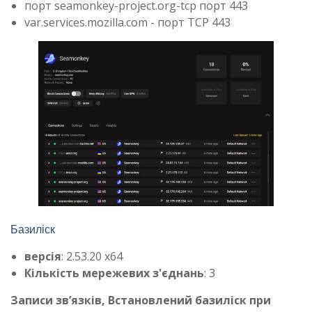
порт seamonkey-project.org-tcp порт 443
var.services.mozilla.com - порт TCP 443
Базиліск
версія
: 2.53.20 x64
Кількість мережевих з'єднань
: 3
Записи зв’язків, Встановлений базиліск при