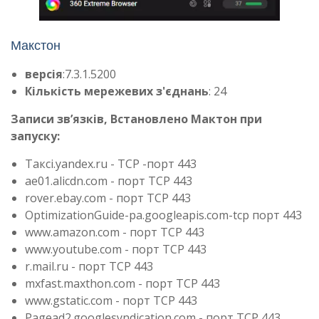
Макстон
версія
:7.3.1.5200
Кількість мережевих з'єднань
: 24
Записи зв’язків, Встановлено Мактон при
запуску:
Таксі.yandex.ru - TCP -порт 443
ae01.alicdn.com - порт TCP 443
rover.ebay.com - порт TCP 443
OptimizationGuide-pa.googleapis.com-tcp порт 443
www.amazon.com - порт TCP 443
www.youtube.com - порт TCP 443
r.mail.ru - порт TCP 443
mxfast.maxthon.com - порт TCP 443
www.gstatic.com - порт TCP 443
Pagead2.googlesyndication.com - порт TCP 443