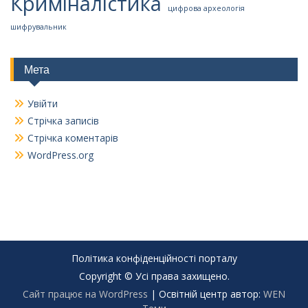
Криміналістика
цифрова археологія
шифрувальник
Мета
Увійти
Стрічка записів
Стрічка коментарів
WordPress.org
Політика конфіденційності порталу
Copyright © Усі права захищено.
Сайт працює на WordPress
|
Освітній центр автор:
WEN