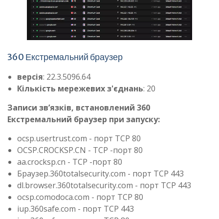
360 Екстремальний браузер
версія
: 22.3.5096.64
Кількість мережевих з'єднань
: 20
Записи зв’язків, встановлений 360
Екстремальний браузер при запуску:
ocsp.usertrust.com - порт TCP 80
OCSP.CROCKSP.CN - TCP -порт 80
aa.crocksp.cn - TCP -порт 80
Браузер.360totalsecurity.com - порт TCP 443
dl.browser.360totalsecurity.com - порт TCP 443
ocsp.comodoca.com - порт TCP 80
iup.360safe.com - порт TCP 443