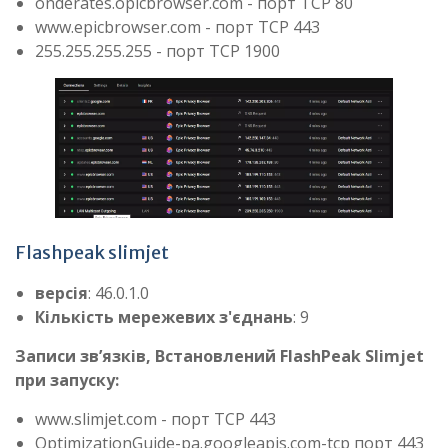
onderates.opicbrowser.com - порт TCP 80
www.epicbrowser.com - порт TCP 443
255.255.255.255 - порт TCP 1900
Flashpeak slimjet
версія
: 46.0.1.0
Кількість мережевих з'єднань
: 9
Записи зв’язків, Встановлений FlashPeak Slimjet
при запуску:
www.slimjet.com - порт TCP 443
OptimizationGuide-pa.googleapis.com-tcp порт 443