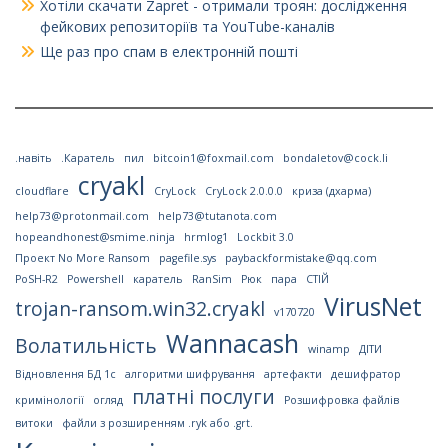
Хотіли скачати Zapret - отримали троян: дослідження
фейкових репозиторіїв та YouTube-каналів
Ще раз про спам в електронній пошті
.навіть
.Каратель
пил
bitcoin1@foxmail.com
bondaletov@cock.li
cryakl
cloudflare
CryLock
CryLock 2.0.0.0
криза (дхарма)
help73@protonmail.com
help73@tutanota.com
hopeandhonest@smime.ninja
hrmlog1
Lockbit 3.0
Проект No More Ransom
pagefile.sys
paybackformistake@qq.com
PoSH-R2
Powershell
каратель
RanSim
Рюк
пара
СТІЙ
VirusNet
trojan-ransom.win32.cryakl
v170720
Wannacash
Волатильність
winamp
ДІТИ
Відновлення БД 1с
алгоритми шифрування
артефакти
дешифратор
платні послуги
кримінології
огляд
Розшифровка файлів
витоки
файли з розширенням .ryk або .grt.