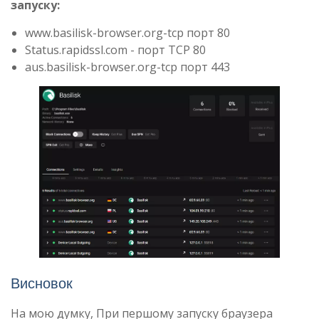
запуску:
www.basilisk-browser.org-tcp порт 80
Status.rapidssl.com - порт TCP 80
aus.basilisk-browser.org-tcp порт 443
Висновок
На мою думку, При першому запуску браузера