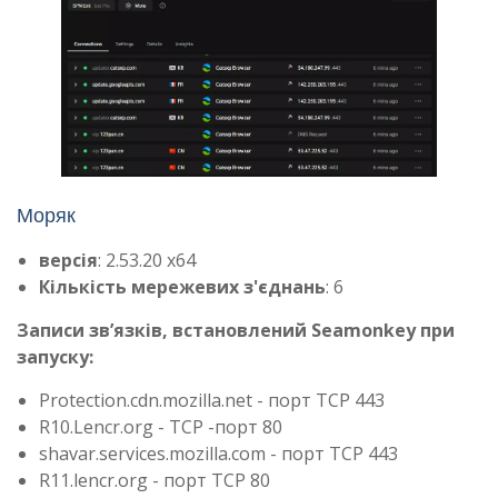
Моряк
версія
: 2.53.20 x64
Кількість мережевих з'єднань
: 6
Записи зв’язків, встановлений Seamonkey при
запуску:
Protection.cdn.mozilla.net - порт TCP 443
R10.Lencr.org - TCP -порт 80
shavar.services.mozilla.com - порт TCP 443
R11.lencr.org - порт TCP 80