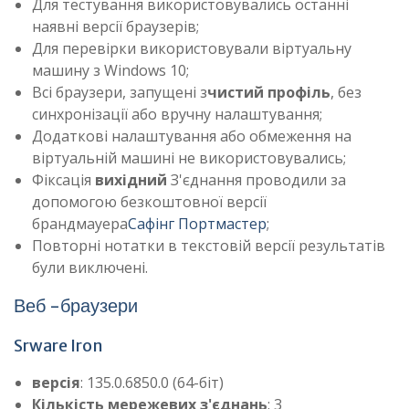
Для тестування використовувались останні
наявні версії браузерів;
Для перевірки використовували віртуальну
машину з Windows 10;
Всі браузери, запущені з
чистий профіль
, без
синхронізації або вручну налаштування;
Додаткові налаштування або обмеження на
віртуальній машині не використовувались;
Фіксація
вихідний
З'єднання проводили за
допомогою безкоштовної версії
брандмауера
Сафінг Портмастер
;
Повторні нотатки в текстовій версії результатів
були виключені.
Веб -браузери
Srware Iron
версія
: 135.0.6850.0 (64-біт)
Кількість мережевих з'єднань
: 3