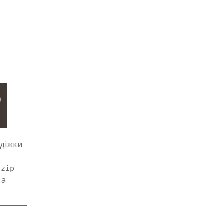
адіжки
.zip
, а