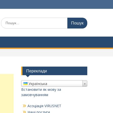
Шукати:
Переклади
Українська
Встановити як мову за
замовчуванням
Асоціація VIRUSNET
Наші послуги