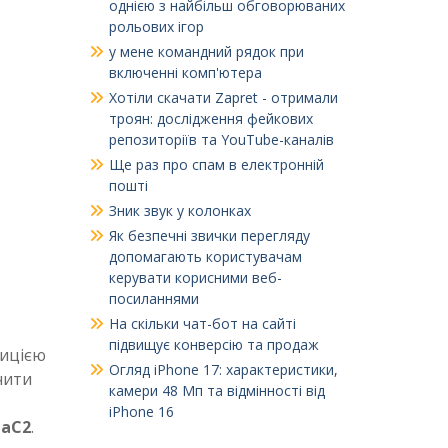
однією з найбільш обговорюваних
рольових ігор
у мене командний рядок при
включенні комп'ютера
Хотіли скачати Zapret - отримали
троян: дослідження фейкових
репозиторіїв та YouTube-каналів
Ще раз про спам в електронній
пошті
Зник звук у колонках
Як безпечні звички перегляду
допомагають користувачам
керувати корисними веб-
посиланнями
На скільки чат-бот на сайті
підвищує конверсію та продаж
зицією
Огляд iPhone 17: характеристики,
чити
камери 48 Мп та відмінності від
iPhone 16
aC2
.