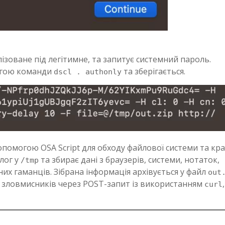
зоване під легітимне, та запитує системний пароль.
огою команди
та зберігається.
dscl . authonly
 допомогою OSA Script для обходу файлової системи та кр
лог у
та збирає дані з браузерів, системи, нотаток,
/tmp
их гаманців. Зібрана інформація архівується у файл
out
р зловмисників через POST-запит із використанням
curl