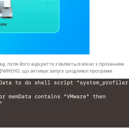
, після його відкриття з'являється вікно з проханням
mg
ІДЧИНЕНО
, що активує запуск шкідливої ​​програми.