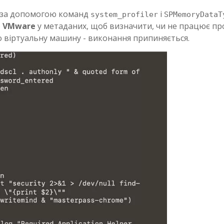
ю за допомогою команд
і
system_profiler
SPMemoryDataT
о
VMware
у метаданих, щоб визначити, чи не працює п
 віртуальну машину - виконання припиняється.