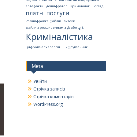
артефакти
дешифратор
кримінології
огляд
платні послуги
Розшифровка файлів
витоки
файли з розширенням .ryk або .grt.
Криміналістика
цифрова археологія
шифрувальник
Мета
Увійти
Стрічка записів
Стрічка коментарів
WordPress.org