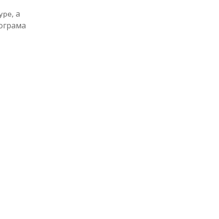
, а
ype
рограма