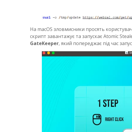
На macOS зловмисники просять користувача
скрипт завантажує та запускає Atomic Stea
GateKeeper
, який попереджає під час запу