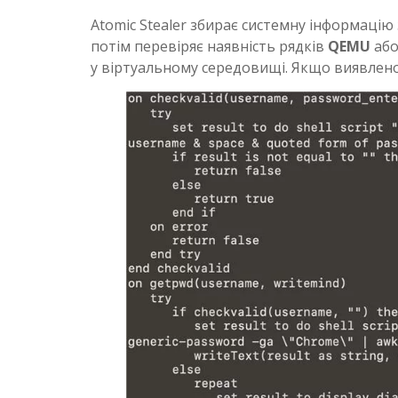
Atomic Stealer збирає системну інформаці
потім перевіряє наявність рядків
QEMU
аб
у віртуальному середовищі. Якщо виявлено