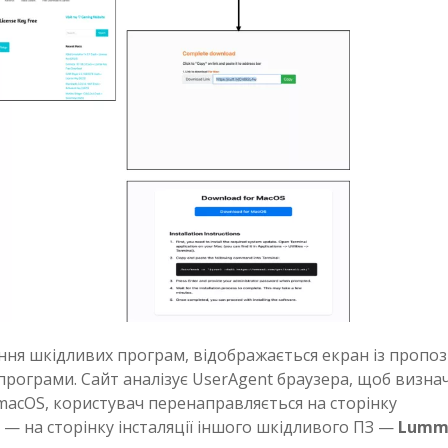
ння шкідливих програм, відображається екран із пропо
програми. Сайт аналізує UserAgent браузера, щоб визна
macOS, користувач перенаправляється на сторінку
 — на сторінку інсталяції іншого шкідливого ПЗ —
Lumm