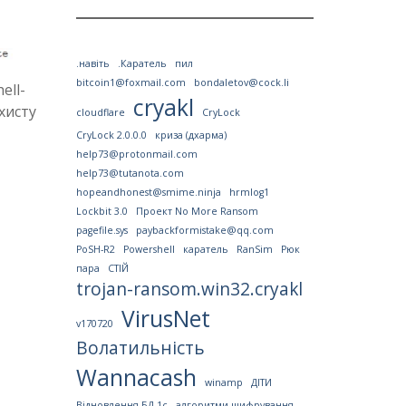
.навіть
.Каратель
пил
bitcoin1@foxmail.com
bondaletov@cock.li
ell-
cryakl
хисту
cloudflare
CryLock
CryLock 2.0.0.0
криза (дхарма)
help73@protonmail.com
help73@tutanota.com
hopeandhonest@smime.ninja
hrmlog1
Lockbit 3.0
Проект No More Ransom
pagefile.sys
paybackformistake@qq.com
PoSH-R2
Powershell
каратель
RanSim
Рюк
пара
СТІЙ
trojan-ransom.win32.cryakl
VirusNet
v170720
Волатильність
Wannacash
winamp
ДІТИ
Відновлення БД 1с
алгоритми шифрування