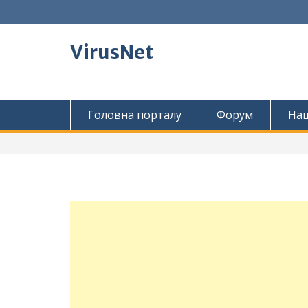
Перейти
до
вмісту
VirusNet
Головна порталу
Форум
Наш