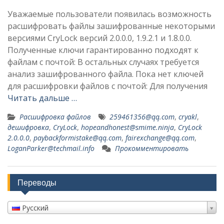
Уважаемые пользователи появилась возможность
расшифровать файлы зашифрованные некоторыми
версиями CryLock версий 2.0.0.0, 1.9.2.1 и 1.8.0.0.
Полученные ключи гарантированно подходят к
файлам с почтой: В остальных случаях требуется
анализ зашифрованного файла. Пока нет ключей
для расшифровки файлов с почтой: Для получения
Читать дальше …
Расшифровка файлов
259461356@qq.com
,
cryakl
,
дешифровка
,
CryLock
,
hopeandhonest@smime.ninja
,
CryLock
2.0.0.0
,
paybackformistake@qq.com
,
fairexchange@qq.com
,
LoganParker@techmail.info
Прокомментировать
Переводы
Русский