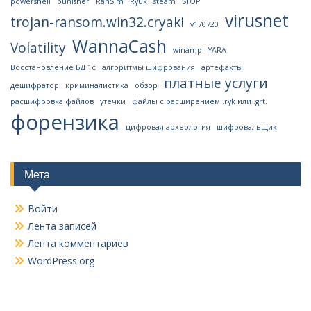
powershell
punisher
RanSim
Ryuk
steam
STOP
virusnet
trojan-ransom.win32.cryakl
v170720
WannaCash
Volatility
winamp
YARA
Восстановление БД 1с
алгоритмы шифрования
артефакты
платные услуги
дешифратор
криминалистика
обзор
расшифровка файлов
утечки
файлы с расширением .ryk или .grt.
форензика
цифровая археология
шифровальщик
Мета
Войти
Лента записей
Лента комментариев
WordPress.org