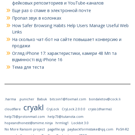
фейковых репозиториев и YouTube-каналов
Еще раз о спаме в электронной почте
Пропал звук в колонках
How Safer Browsing Habits Help Users Manage Useful Web
Links
На сколько чат-бот на сайте повышает конверсию и
продажи
Огляд iPhone 17: характеристики, камери 48 Мп та
відмінності від iPhone 16
Тема для теста
.harma
.punicher
Babuk
bitcoin1@foxmail.com
bondaletov@cock.li
cryakl
cloudflare
CryLock
CryLock 2.0.0.0
crysis (dharma)
help73@protonmail.com
help73@tutanota.com
hopeandhonest@smime.ninja
hrmlog1
Lockbit 3.0
No More Ransom project
pagefile.sys
paybackformistake@qq.com
PoSH-R2