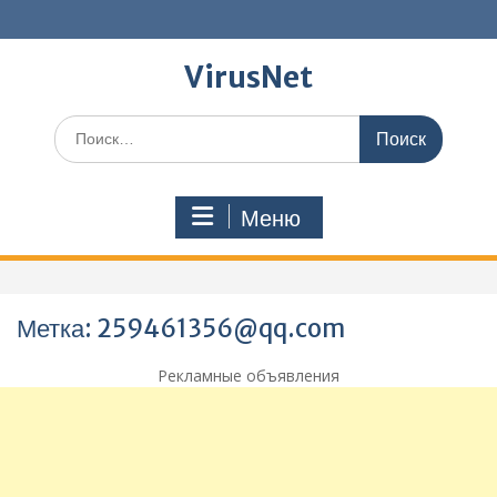
Перейти
к
содержимому
VirusNet
Поиск
по:
Меню
Метка:
259461356@qq.com
Рекламные объявления