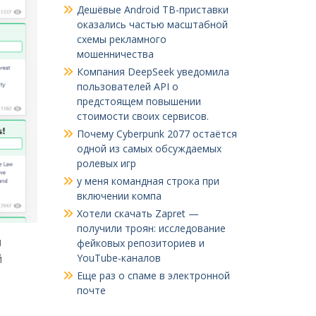
Дешёвые Android ТВ-приставки
оказались частью масштабной
схемы рекламного
мошенничества
Компания DeepSeek уведомила
пользователей API о
предстоящем повышении
стоимости своих сервисов.
Почему Cyberpunk 2077 остаётся
одной из самых обсуждаемых
ролевых игр
у меня командная строка при
включении компа
Хотели скачать Zapret —
получили троян: исследование
ы
фейковых репозиториев и
й
YouTube-каналов
Еще раз о спаме в электронной
почте