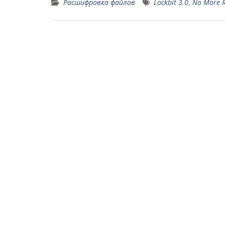
Расшифровка файлов
Lockbit 3.0
,
No More R