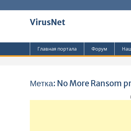
Перейти
к
содержимому
VirusNet
Главная портала
Форум
Наш
Метка:
No More Ransom pr