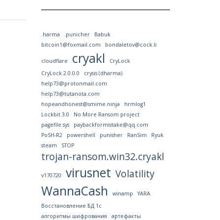
.harma
.punicher
Babuk
bitcoin1@foxmail.com
bondaletov@cock.li
cryakl
cloudflare
CryLock
CryLock 2.0.0.0
crysis (dharma)
help73@protonmail.com
help73@tutanota.com
hopeandhonest@smime.ninja
hrmlog1
Lockbit 3.0
No More Ransom project
pagefile.sys
paybackformistake@qq.com
PoSH-R2
powershell
punisher
RanSim
Ryuk
steam
STOP
trojan-ransom.win32.cryakl
virusnet
Volatility
v170720
WannaCash
winamp
YARA
Восстановление БД 1с
алгоритмы шифрования
артефакты