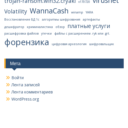
virusnet
trojan-ransom.win32.cryakl
v170720
WannaCash
Volatility
winamp
YARA
Восстановление БД 1с
алгоритмы шифрования
артефакты
платные услуги
дешифратор
криминалистика
обзор
расшифровка файлов
утечки
файлы с расширением .ryk или .grt.
форензика
цифровая археология
шифровальщик
Мета
Войти
Лента записей
Лента комментариев
WordPress.org