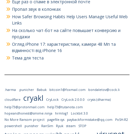
Еще раз о спаме в электронной почте
Пропал звук в колонках
How Safer Browsing Habits Help Users Manage Useful Web
Links
На сколько чат-бот на сайте повышает конверсию и
продажи
Огляд iPhone 17: характеристики, камери 48 Мп та
відмінності від iPhone 16
Тема для теста
.harma
.punicher
Babuk
bitcoin1@foxmail.com
bondaletov@cock.li
cryakl
cloudflare
CryLock
CryLock 2.0.0.0
crysis (dharma)
help73@protonmail.com
help73@tutanota.com
hopeandhonest@smime.ninja
hrmlog1
Lockbit 3.0
No More Ransom project
pagefile.sys
paybackformistake@qq.com
PoSH-R2
powershell
punisher
RanSim
Ryuk
steam
STOP