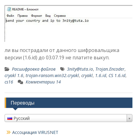
ли вы пострадали от данного шифровальщика
версии (1.6.id) до 03.07.19 не платите выкуп.
Расшифровка файлов
3nity@tuta.io
,
Trojan.Encoder
,
cryakl 1.6
,
trojan-ransom.win32.cryakl
,
cryakl
,
1.6.id
,
CS 1.6.id
,
cs16
Комментарии 14
Переводы
Русский
Ассоциация VIRUSNET