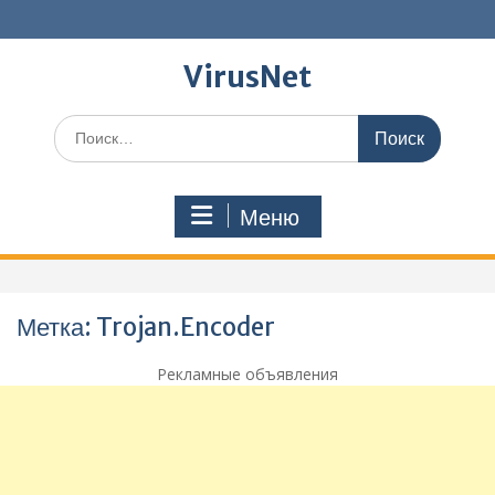
Перейти
к
содержимому
VirusNet
Поиск
по:
Меню
Метка:
Trojan.Encoder
Рекламные объявления