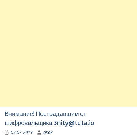
Внимание! Пострадавшим от
шифровальщика
3nity@tuta.io
03.07.2019
akok