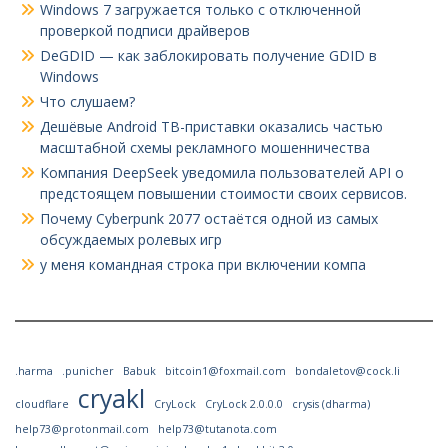
Windows 7 загружается только с отключенной
проверкой подписи драйверов
DeGDID — как заблокировать получение GDID в
Windows
Что слушаем?
Дешёвые Android ТВ-приставки оказались частью
масштабной схемы рекламного мошенничества
Компания DeepSeek уведомила пользователей API о
предстоящем повышении стоимости своих сервисов.
Почему Cyberpunk 2077 остаётся одной из самых
обсуждаемых ролевых игр
у меня командная строка при включении компа
.harma
.punicher
Babuk
bitcoin1@foxmail.com
bondaletov@cock.li
cryakl
cloudflare
CryLock
CryLock 2.0.0.0
crysis (dharma)
help73@protonmail.com
help73@tutanota.com