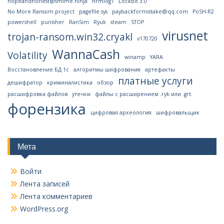
hopeandhonest@smime.ninja
hrmlog1
Lockbit 3.0
No More Ransom project
pagefile.sys
paybackformistake@qq.com
PoSH-R2
powershell
punisher
RanSim
Ryuk
steam
STOP
virusnet
trojan-ransom.win32.cryakl
v170720
WannaCash
Volatility
winamp
YARA
Восстановление БД 1с
алгоритмы шифрования
артефакты
платные услуги
дешифратор
криминалистика
обзор
расшифровка файлов
утечки
файлы с расширением .ryk или .grt.
форензика
цифровая археология
шифровальщик
Мета
Войти
Лента записей
Лента комментариев
WordPress.org