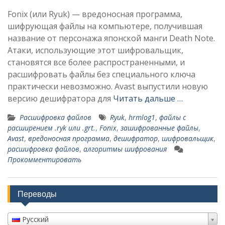
Fonix (или Ryuk) — вредоносная программа,
шифрующая файлы на компьютере, получившая
название от персонажа японской манги Death Note.
Атаки, использующие этот шифровальщик,
становятся все более распространенными, и
расшифровать файлы без специального ключа
практически невозможно. Avast выпустили новую
версию дешифратора для
Читать дальше …
Расшифровка файлов
Ryuk
,
hrmlog1
,
файлы с
расширением .ryk или .grt.
,
Fonix
,
зашифрованные файлы
,
Avast
,
вредоносная программа
,
дешифратор
,
шифровальщик
,
расшифровка файлов
,
алгоритмы шифрования
Прокомментировать
Переводы
Русский