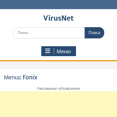
Перейти
к
содержимому
VirusNet
Поиск
по:
Меню
Метка:
Fonix
Рекламные объявления