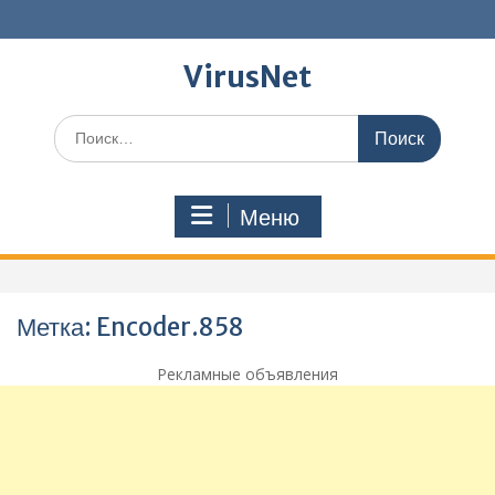
Перейти
к
содержимому
VirusNet
Поиск
по:
Меню
Метка:
Encoder.858
Рекламные объявления