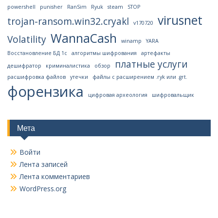
powershell
punisher
RanSim
Ryuk
steam
STOP
virusnet
trojan-ransom.win32.cryakl
v170720
WannaCash
Volatility
winamp
YARA
Восстановление БД 1с
алгоритмы шифрования
артефакты
платные услуги
дешифратор
криминалистика
обзор
расшифровка файлов
утечки
файлы с расширением .ryk или .grt.
форензика
цифровая археология
шифровальщик
Мета
Войти
Лента записей
Лента комментариев
WordPress.org