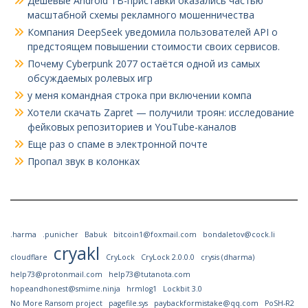
Дешёвые Android ТВ-приставки оказались частью
масштабной схемы рекламного мошенничества
Компания DeepSeek уведомила пользователей API о
предстоящем повышении стоимости своих сервисов.
Почему Cyberpunk 2077 остаётся одной из самых
обсуждаемых ролевых игр
у меня командная строка при включении компа
Хотели скачать Zapret — получили троян: исследование
фейковых репозиториев и YouTube-каналов
Еще раз о спаме в электронной почте
Пропал звук в колонках
.harma
.punicher
Babuk
bitcoin1@foxmail.com
bondaletov@cock.li
cryakl
cloudflare
CryLock
CryLock 2.0.0.0
crysis (dharma)
help73@protonmail.com
help73@tutanota.com
hopeandhonest@smime.ninja
hrmlog1
Lockbit 3.0
No More Ransom project
pagefile.sys
paybackformistake@qq.com
PoSH-R2