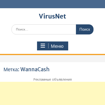
Перейти
к
содержимому
VirusNet
Поиск
по:
Меню
Метка:
WannaCash
Рекламные объявления