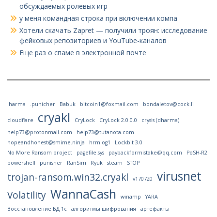
обсуждаемых ролевых игр
у меня командная строка при включении компа
Хотели скачать Zapret — получили троян: исследование
фейковых репозиториев и YouTube-каналов
Еще раз о спаме в электронной почте
.harma
.punicher
Babuk
bitcoin1@foxmail.com
bondaletov@cock.li
cryakl
cloudflare
CryLock
CryLock 2.0.0.0
crysis (dharma)
help73@protonmail.com
help73@tutanota.com
hopeandhonest@smime.ninja
hrmlog1
Lockbit 3.0
No More Ransom project
pagefile.sys
paybackformistake@qq.com
PoSH-R2
powershell
punisher
RanSim
Ryuk
steam
STOP
virusnet
trojan-ransom.win32.cryakl
v170720
WannaCash
Volatility
winamp
YARA
Восстановление БД 1с
алгоритмы шифрования
артефакты