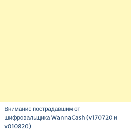
Внимание пострадавшим от
шифровальщика WannaCash (v170720 и
v010820)