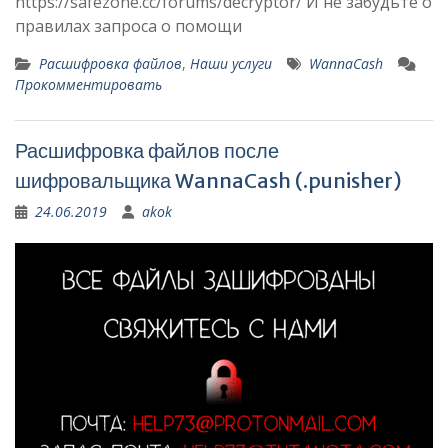
https://safezone.cc/forums/decryptor/ И не забудьте о
правилах запроса о помощи
Расшифровка файлов
,
Наши услуги
WannaCash
Прокомментировать
Расшифровка файлов после
шифровальщика WannaCash (.punisher)
24.06.2019
akok