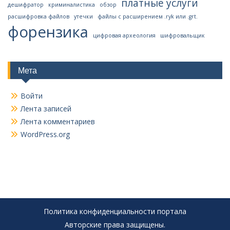
платные услуги
дешифратор
криминалистика
обзор
расшифровка файлов
утечки
файлы с расширением .ryk или .grt.
форензика
цифровая археология
шифровальщик
Мета
Войти
Лента записей
Лента комментариев
WordPress.org
Политика конфиденциальности портала
Авторские права защищены.