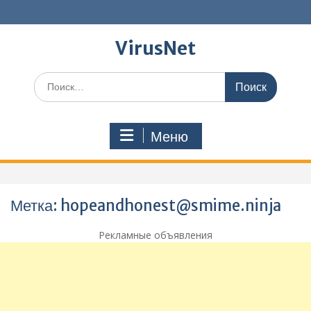
Перейти
к
содержимому
VirusNet
Поиск
по:
Меню
Метка:
hopeandhonest@smime.ninja
Рекламные объявления