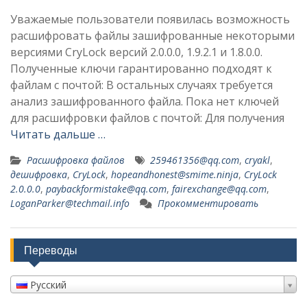
Уважаемые пользователи появилась возможность
расшифровать файлы зашифрованные некоторыми
версиями CryLock версий 2.0.0.0, 1.9.2.1 и 1.8.0.0.
Полученные ключи гарантированно подходят к
файлам с почтой: В остальных случаях требуется
анализ зашифрованного файла. Пока нет ключей
для расшифровки файлов с почтой: Для получения
Читать дальше …
Расшифровка файлов
259461356@qq.com
,
cryakl
,
дешифровка
,
CryLock
,
hopeandhonest@smime.ninja
,
CryLock
2.0.0.0
,
paybackformistake@qq.com
,
fairexchange@qq.com
,
LoganParker@techmail.info
Прокомментировать
Переводы
Русский