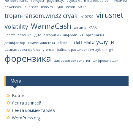
No More Ransom project
pagefile.sys
paybackformistake@qq.com
PoSH-R2
powershell
punisher
RanSim
Ryuk
steam
STOP
virusnet
trojan-ransom.win32.cryakl
v170720
WannaCash
Volatility
winamp
YARA
Восстановление БД 1с
алгоритмы шифрования
артефакты
платные услуги
дешифратор
криминалистика
обзор
расшифровка файлов
утечки
файлы с расширением .ryk или .grt.
форензика
цифровая археология
шифровальщик
Мета
Войти
Лента записей
Лента комментариев
WordPress.org