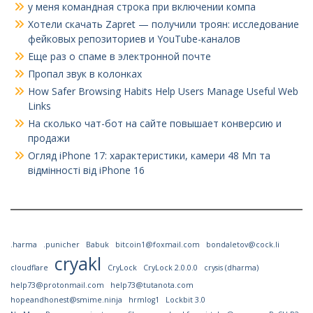
у меня командная строка при включении компа
Хотели скачать Zapret — получили троян: исследование
фейковых репозиториев и YouTube-каналов
Еще раз о спаме в электронной почте
Пропал звук в колонках
How Safer Browsing Habits Help Users Manage Useful Web
Links
На сколько чат-бот на сайте повышает конверсию и
продажи
Огляд iPhone 17: характеристики, камери 48 Мп та
відмінності від iPhone 16
.harma
.punicher
Babuk
bitcoin1@foxmail.com
bondaletov@cock.li
cryakl
cloudflare
CryLock
CryLock 2.0.0.0
crysis (dharma)
help73@protonmail.com
help73@tutanota.com
hopeandhonest@smime.ninja
hrmlog1
Lockbit 3.0