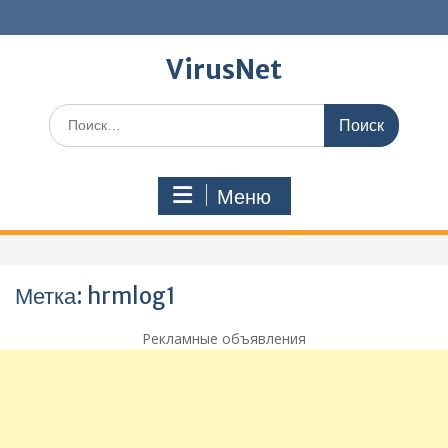
Перейти
к
содержимому
VirusNet
Поиск
по:
Меню
Метка:
hrmlog1
Рекламные объявления