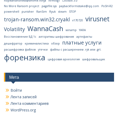
hopeandhonest@smime.ninja
hrmlog1
Lockbit 3.0
No More Ransom project
pagefile.sys
paybackformistake@qq.com
PoSH-R2
powershell
punisher
RanSim
Ryuk
steam
STOP
virusnet
trojan-ransom.win32.cryakl
v170720
WannaCash
Volatility
winamp
YARA
Восстановление БД 1с
алгоритмы шифрования
артефакты
платные услуги
дешифратор
криминалистика
обзор
расшифровка файлов
утечки
файлы с расширением .ryk или .grt.
форензика
цифровая археология
шифровальщик
Мета
Войти
Лента записей
Лента комментариев
WordPress.org