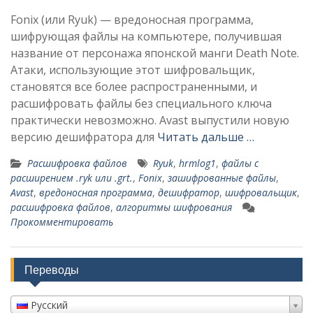
Fonix (или Ryuk) — вредоносная программа,
шифрующая файлы на компьютере, получившая
название от персонажа японской манги Death Note.
Атаки, использующие этот шифровальщик,
становятся все более распространенными, и
расшифровать файлы без специального ключа
практически невозможно. Avast выпустили новую
версию дешифратора для
Читать дальше …
Расшифровка файлов
Ryuk
,
hrmlog1
,
файлы с
расширением .ryk или .grt.
,
Fonix
,
зашифрованные файлы
,
Avast
,
вредоносная программа
,
дешифратор
,
шифровальщик
,
расшифровка файлов
,
алгоритмы шифрования
Прокомментировать
Переводы
Русский