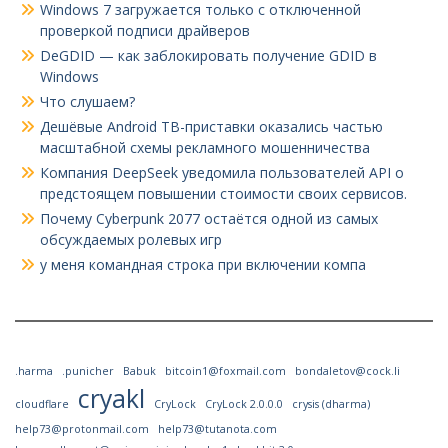
Windows 7 загружается только с отключенной
проверкой подписи драйверов
DeGDID — как заблокировать получение GDID в
Windows
Что слушаем?
Дешёвые Android ТВ-приставки оказались частью
масштабной схемы рекламного мошенничества
Компания DeepSeek уведомила пользователей API о
предстоящем повышении стоимости своих сервисов.
Почему Cyberpunk 2077 остаётся одной из самых
обсуждаемых ролевых игр
у меня командная строка при включении компа
.harma
.punicher
Babuk
bitcoin1@foxmail.com
bondaletov@cock.li
cryakl
cloudflare
CryLock
CryLock 2.0.0.0
crysis (dharma)
help73@protonmail.com
help73@tutanota.com