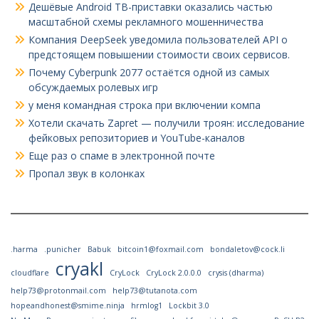
Дешёвые Android ТВ-приставки оказались частью
масштабной схемы рекламного мошенничества
Компания DeepSeek уведомила пользователей API о
предстоящем повышении стоимости своих сервисов.
Почему Cyberpunk 2077 остаётся одной из самых
обсуждаемых ролевых игр
у меня командная строка при включении компа
Хотели скачать Zapret — получили троян: исследование
фейковых репозиториев и YouTube-каналов
Еще раз о спаме в электронной почте
Пропал звук в колонках
.harma
.punicher
Babuk
bitcoin1@foxmail.com
bondaletov@cock.li
cryakl
cloudflare
CryLock
CryLock 2.0.0.0
crysis (dharma)
help73@protonmail.com
help73@tutanota.com
hopeandhonest@smime.ninja
hrmlog1
Lockbit 3.0