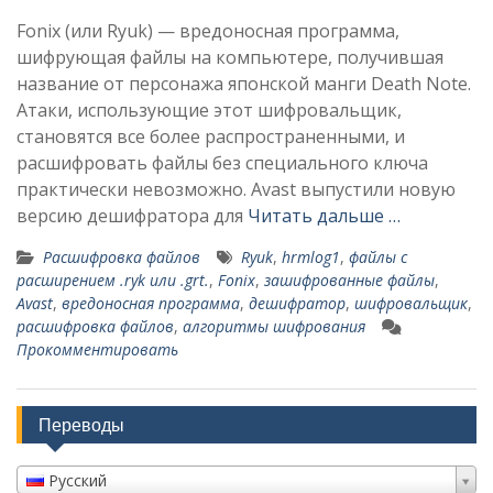
Fonix (или Ryuk) — вредоносная программа,
шифрующая файлы на компьютере, получившая
название от персонажа японской манги Death Note.
Атаки, использующие этот шифровальщик,
становятся все более распространенными, и
расшифровать файлы без специального ключа
практически невозможно. Avast выпустили новую
версию дешифратора для
Читать дальше …
Расшифровка файлов
Ryuk
,
hrmlog1
,
файлы с
расширением .ryk или .grt.
,
Fonix
,
зашифрованные файлы
,
Avast
,
вредоносная программа
,
дешифратор
,
шифровальщик
,
расшифровка файлов
,
алгоритмы шифрования
Прокомментировать
Переводы
Русский