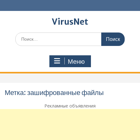
Перейти
к
содержимому
VirusNet
Поиск
по:
Меню
Метка:
зашифрованные файлы
Рекламные объявления