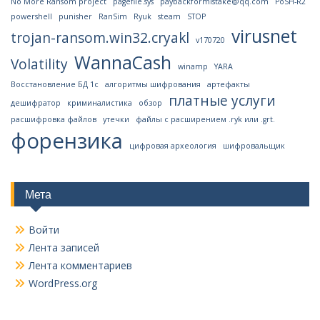
No More Ransom project
pagefile.sys
paybackformistake@qq.com
PoSH-R2
powershell
punisher
RanSim
Ryuk
steam
STOP
virusnet
trojan-ransom.win32.cryakl
v170720
WannaCash
Volatility
winamp
YARA
Восстановление БД 1с
алгоритмы шифрования
артефакты
платные услуги
дешифратор
криминалистика
обзор
расшифровка файлов
утечки
файлы с расширением .ryk или .grt.
форензика
цифровая археология
шифровальщик
Мета
Войти
Лента записей
Лента комментариев
WordPress.org