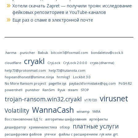
Хотели скачать Zapret — получили троян: исследование
фейковых репозиториев и YouTube-каналов
Еще раз о спаме в электронной почте
.harma
.punicher
Babuk
bitcoin1@foxmail.com
bondaletov@cock.li
cryakl
cloudflare
CryLock
CryLock 2.0.0.0
crysis (dharma)
help73@protonmail.com
help73@tutanota.com
hopeandhonest@smime.ninja
hrmlog1
Lockbit 3.0
No More Ransom project
pagefile.sys
paybackformistake@qq.com
PoSH-R2
powershell
punisher
RanSim
Ryuk
steam
STOP
virusnet
trojan-ransom.win32.cryakl
v170720
WannaCash
Volatility
winamp
YARA
Восстановление БД 1с
алгоритмы шифрования
артефакты
платные услуги
дешифратор
криминалистика
обзор
расшифровка файлов
утечки
файлы с расширением .ryk или .grt.