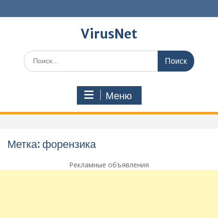
Перейти
к
содержимому
VirusNet
Поиск
по:
Меню
Метка:
форензика
Рекламные объявления