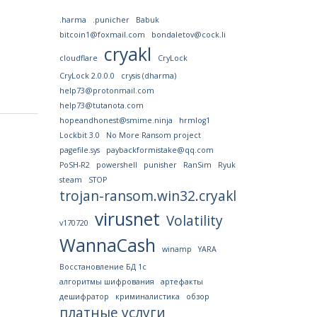
.harma
.punicher
Babuk
bitcoin1@foxmail.com
bondaletov@cock.li
cryakl
cloudflare
CryLock
CryLock 2.0.0.0
crysis (dharma)
help73@protonmail.com
help73@tutanota.com
hopeandhonest@smime.ninja
hrmlog1
Lockbit 3.0
No More Ransom project
pagefile.sys
paybackformistake@qq.com
PoSH-R2
powershell
punisher
RanSim
Ryuk
steam
STOP
trojan-ransom.win32.cryakl
virusnet
Volatility
v170720
WannaCash
winamp
YARA
Восстановление БД 1с
алгоритмы шифрования
артефакты
дешифратор
криминалистика
обзор
платные услуги