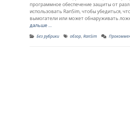
программное обеспечение защиты от разли
использовать RanSim, чтобы убедиться, ч
вымогатели или может обнаруживать ложн
дальше …
Без рубрики
обзор
,
RanSim
Прокомме