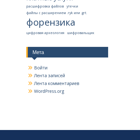
расшифровка файлов
утечки
файлы с расширением .ryk или .grt.
форензика
цифровая археология
шифровальщик
Мета
Войти
Лента записей
Лента комментариев
WordPress.org