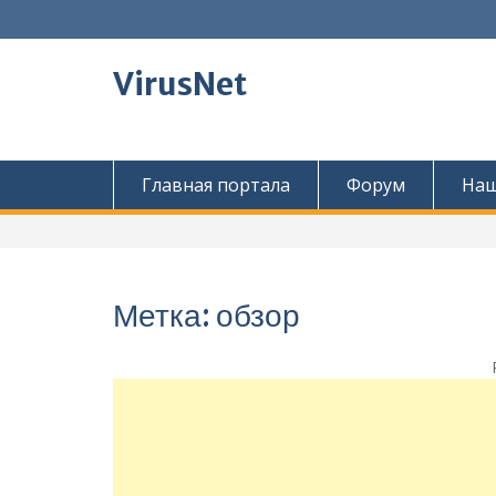
Перейти
к
содержимому
VirusNet
Главная портала
Форум
Наш
Метка:
обзор