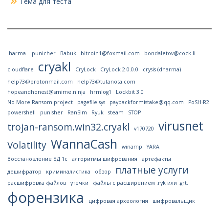
Тема для теста
.harma
.punicher
Babuk
bitcoin1@foxmail.com
bondaletov@cock.li
cryakl
cloudflare
CryLock
CryLock 2.0.0.0
crysis (dharma)
help73@protonmail.com
help73@tutanota.com
hopeandhonest@smime.ninja
hrmlog1
Lockbit 3.0
No More Ransom project
pagefile.sys
paybackformistake@qq.com
PoSH-R2
powershell
punisher
RanSim
Ryuk
steam
STOP
virusnet
trojan-ransom.win32.cryakl
v170720
WannaCash
Volatility
winamp
YARA
Восстановление БД 1с
алгоритмы шифрования
артефакты
платные услуги
дешифратор
криминалистика
обзор
расшифровка файлов
утечки
файлы с расширением .ryk или .grt.
форензика
цифровая археология
шифровальщик