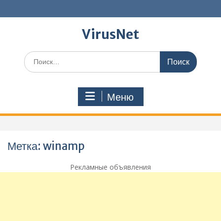
Перейти
к
содержимому
VirusNet
Поиск
по:
Меню
Метка:
winamp
Рекламные объявления