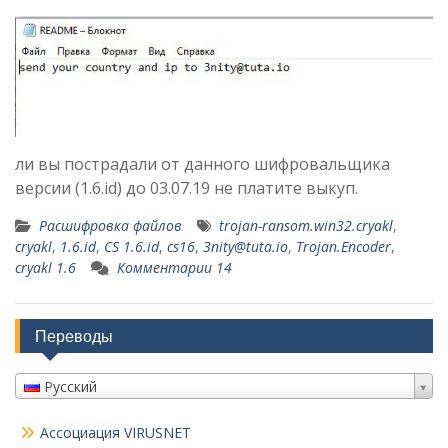
ли вы пострадали от данного шифровальщика
версии (1.6.id) до 03.07.19 не платите выкуп.
Расшифровка файлов
trojan-ransom.win32.cryakl
,
cryakl
,
1.6.id
,
CS 1.6.id
,
cs16
,
3nity@tuta.io
,
Trojan.Encoder
,
cryakl 1.6
Комментарии 14
Переводы
Русский
Ассоциация VIRUSNET