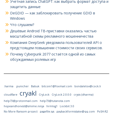
Учетная запись ChatGPT: как выбрать формат доступа и
защитить данные
DeGDID — как заблокировать получение GDID в
Windows
Что слушаем?
Дешёвые Android ТВ-приставки оказались частью
масштабной схемы рекламного мошенничества
Компания DeepSeek уведомила пользователей API о
предстоящем повышении стоимости своих сервисов.
Почему Cyberpunk 2077 остаётся одной из самых
обсуждаемых ролевых игр
.harma
.punicher
Babuk
bitcoin1@foxmail.com
bondaletov@cock.li
cryakl
cloudflare
CryLock
CryLock 2.0.0.0
crysis (dharma)
help73@protonmail.com
help73@tutanota.com
hopeandhonest@smime.ninja
hrmlog1
Lockbit 3.0
No More Ransom project
pagefile.sys
paybackformistake@qq.com
PoSH-R2