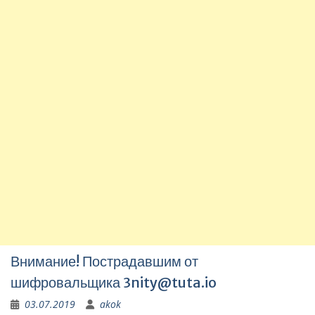
Внимание! Пострадавшим от
шифровальщика
3nity@tuta.io
03.07.2019
akok