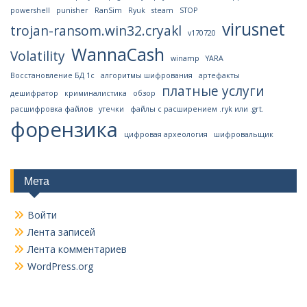
powershell
punisher
RanSim
Ryuk
steam
STOP
virusnet
trojan-ransom.win32.cryakl
v170720
WannaCash
Volatility
winamp
YARA
Восстановление БД 1с
алгоритмы шифрования
артефакты
платные услуги
дешифратор
криминалистика
обзор
расшифровка файлов
утечки
файлы с расширением .ryk или .grt.
форензика
цифровая археология
шифровальщик
Мета
Войти
Лента записей
Лента комментариев
WordPress.org