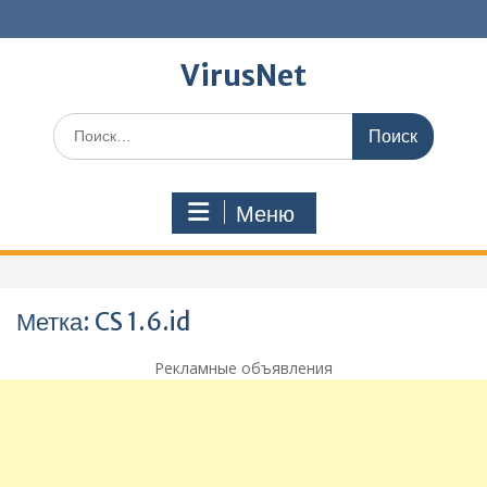
Перейти
к
содержимому
VirusNet
Поиск
по:
Меню
Метка:
CS 1.6.id
Рекламные объявления