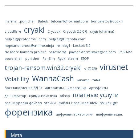
.harma
.punicher
Babuk
bitcoin1@foxmail.com
bondaletov@cock.li
cryakl
cloudflare
CryLock
CryLock 2.0.0.0
crysis (dharma)
help73@protonmail.com
help73@tutanota.com
hopeandhonest@smime.ninja
hrmlog1
Lockbit 3.0
No More Ransom project
pagefile.sys
paybackformistake@qq.com
PoSH-R2
powershell
punisher
RanSim
Ryuk
steam
STOP
virusnet
trojan-ransom.win32.cryakl
v170720
WannaCash
Volatility
winamp
YARA
Восстановление БД 1с
алгоритмы шифрования
артефакты
платные услуги
дешифратор
криминалистика
обзор
расшифровка файлов
утечки
файлы с расширением .ryk или .grt.
форензика
цифровая археология
шифровальщик
Мета