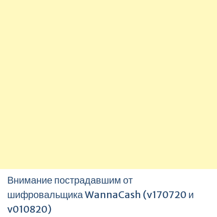
Внимание пострадавшим от
шифровальщика WannaCash (v170720 и
v010820)