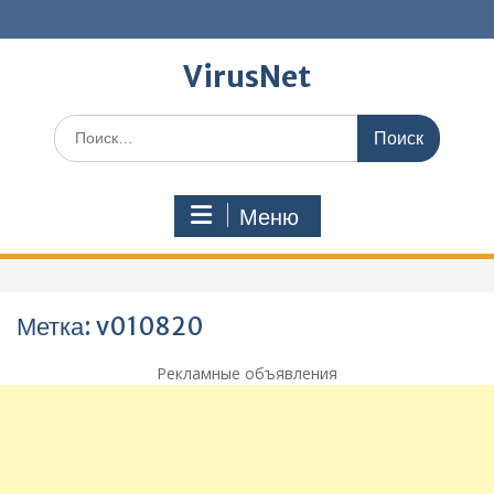
Перейти
к
содержимому
VirusNet
Поиск
по:
Меню
Метка:
v010820
Рекламные объявления