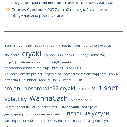
предстоящем повышении стоимости своих сервисов.
Почему Cyberpunk 2077 остаётся одной из самых
обсуждаемых ролевых игр
.harma
.punicher
Babuk
bitcoin1@foxmail.com
bondaletov@cock.li
cryakl
cloudflare
CryLock
CryLock 2.0.0.0
crysis (dharma)
help73@protonmail.com
help73@tutanota.com
hopeandhonest@smime.ninja
hrmlog1
Lockbit 3.0
No More Ransom project
pagefile.sys
paybackformistake@qq.com
PoSH-R2
powershell
punisher
RanSim
Ryuk
steam
STOP
virusnet
trojan-ransom.win32.cryakl
v170720
WannaCash
Volatility
winamp
YARA
Восстановление БД 1с
алгоритмы шифрования
артефакты
платные услуги
дешифратор
криминалистика
обзор
расшифровка файлов
утечки
файлы с расширением .ryk или .grt.