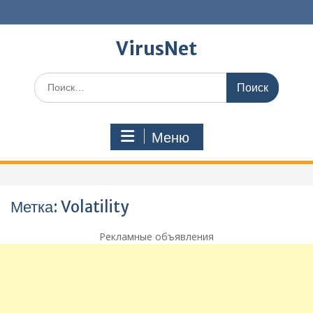
Перейти
к
содержимому
VirusNet
Поиск
по:
Меню
Метка:
Volatility
Рекламные объявления