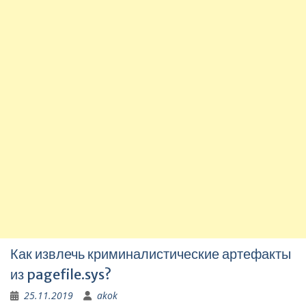
Как извлечь криминалистические артефакты
из pagefile.sys?
25.11.2019
akok