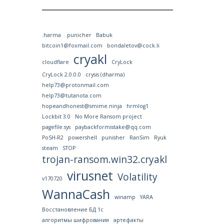
.harma
.punicher
Babuk
bitcoin1@foxmail.com
bondaletov@cock.li
cryakl
cloudflare
CryLock
CryLock 2.0.0.0
crysis (dharma)
help73@protonmail.com
help73@tutanota.com
hopeandhonest@smime.ninja
hrmlog1
Lockbit 3.0
No More Ransom project
pagefile.sys
paybackformistake@qq.com
PoSH-R2
powershell
punisher
RanSim
Ryuk
steam
STOP
trojan-ransom.win32.cryakl
virusnet
Volatility
v170720
WannaCash
winamp
YARA
Восстановление БД 1с
алгоритмы шифрования
артефакты