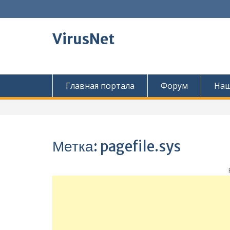
Перейти
к
содержимому
VirusNet
Главная портала
Форум
Наш
Метка:
pagefile.sys