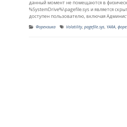
данный момент не помещаются в физическу
%SystemDrive%\pagefile.sys и является ск
доступен пользователю, включая Админист
Форензика
Volatility
,
pagefile.sys
,
YARA
,
форе