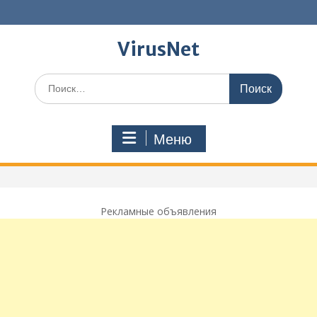
Перейти
к
содержимому
VirusNet
Поиск
по:
Меню
Рекламные объявления