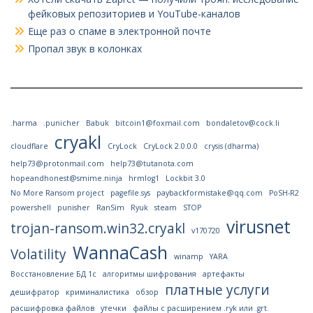
фейковых репозиториев и YouTube-каналов
Еще раз о спаме в электронной почте
Пропал звук в колонках
.harma
.punicher
Babuk
bitcoin1@foxmail.com
bondaletov@cock.li
cryakl
cloudflare
CryLock
CryLock 2.0.0.0
crysis (dharma)
help73@protonmail.com
help73@tutanota.com
hopeandhonest@smime.ninja
hrmlog1
Lockbit 3.0
No More Ransom project
pagefile.sys
paybackformistake@qq.com
PoSH-R2
powershell
punisher
RanSim
Ryuk
steam
STOP
virusnet
trojan-ransom.win32.cryakl
v170720
WannaCash
Volatility
winamp
YARA
Восстановление БД 1с
алгоритмы шифрования
артефакты
платные услуги
дешифратор
криминалистика
обзор
расшифровка файлов
утечки
файлы с расширением .ryk или .grt.