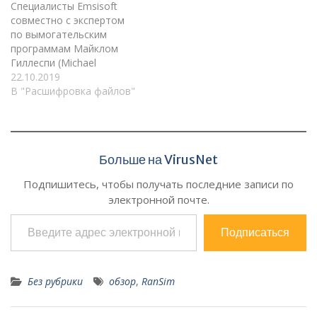
Специалисты Emsisoft
совместно с экспертом
по вымогательским
программам Майклом
Гиллеспи (Michael
Gillespie) выпустили беспл
22.10.2019
атный декриптор
В "Расшифровка файлов"
для трояна STOP.
Утилита работает
со 148 вариантами
зловреда и расшифрует
Больше на VirusNet
файлы, заблокированные
не позже августа этого
Подпишитесь, чтобы получать последние записи по
года. Атаки
электронной почте.
шифровальщика STOP
Введите адрес электронной почты…
Хотя STOP менее
известен,
Подписаться
чем GandCrab, Dharma и д
ругие трояны-
вымогатели, именно
Без рубрики
обзор
,
RanSim
на него в этом
году приходится более