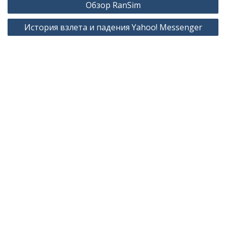
Обзор RanSim
по
История взлета и падения Yahoo! Messenger
записям