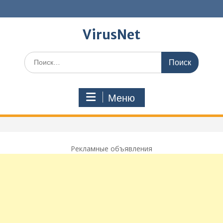
Перейти
к
содержимому
VirusNet
Поиск
по:
Меню
Рекламные объявления