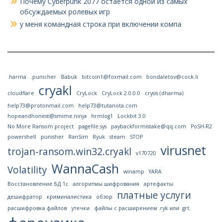
Почему Cyberpunk 2077 остаётся одной из самых
обсуждаемых ролевых игр
у меня командная строка при включении компа
.harma
.punicher
Babuk
bitcoin1@foxmail.com
bondaletov@cock.li
cryakl
cloudflare
CryLock
CryLock 2.0.0.0
crysis (dharma)
help73@protonmail.com
help73@tutanota.com
hopeandhonest@smime.ninja
hrmlog1
Lockbit 3.0
No More Ransom project
pagefile.sys
paybackformistake@qq.com
PoSH-R2
powershell
punisher
RanSim
Ryuk
steam
STOP
virusnet
trojan-ransom.win32.cryakl
v170720
WannaCash
Volatility
winamp
YARA
Восстановление БД 1с
алгоритмы шифрования
артефакты
платные услуги
дешифратор
криминалистика
обзор
расшифровка файлов
утечки
файлы с расширением .ryk или .grt.