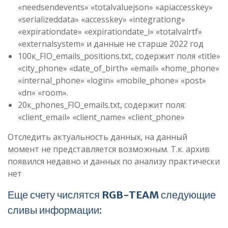
«needsendevents» «totalvaluejson» «apiaccesskey»
«serializeddata» «accesskey» «integrationg»
«expirationdate» «expirationdate_i» «totalvalrtf»
«externalsystem» и данные не старше 2022 год
100к_FIO_emails_positions.txt, содержит поля «title»
«city_phone» «date_of_birth» «email» «home_phone»
«internal_phone» «login» «mobile_phone» «post»
«dn» «room».
20к_phones_FIO_emails.txt, содержит поля:
«client_email» «client_name» «client_phone»
Отследить актуальность данных, на данный
момент не представляется возможным. Т.к. архив
появился недавно и данных по анализу практически
нет
Еще счету числятся
RGB-TEAM
следующие
сливы информации: