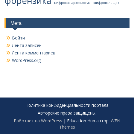
форензика
цифровая археология
шифровальщик
Мета
Войти
Лента записей
Лента комментариев
WordPress.org
Политика конфиденциальности портала
Авторские права защищены.
Работает на WordPress
|
Education Hub автор:
WEN
Themes