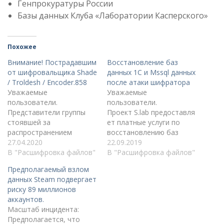
Генпрокуратуры России
Базы данных Клуба «Лаборатории Касперского»
Похожее
Внимание! Пострадавшим
Восстановление баз
от шифровальщика Shade
данных 1С и Mssql данных
/ Troldesh / Encoder.858
после атаки шифратора
Уважаемые
Уважаемые
пользователи.
пользователи.
Представители группы
Проект S.lab предоставля
стоявшей за
ет платные услуги по
распространением
восстановлению баз
трояна-шифровальщика
27.04.2020
данных 1c (1c7, 1c8 и
22.09.2019
Shade/Troldesh/Encoder.85
В "Расшифровка файлов"
MSSQL) после атаки
В "Расшифровка файлов"
8 опубликовали все
шифровальщика.
Предполагаемый взлом
имеющиеся ключи,
Стоимость услуги
данных Steam подвергает
необходимые для
варьируется от 10 000
риску 89 миллионов
расшифровки (более 750
рублей за одну базу, в
аккаунтов.
тыс), в открытый доступ.
зависимости от
Масштаб инцидента:
А так же программное
сложности работ и
Предполагается, что
обеспечение
объема данных для