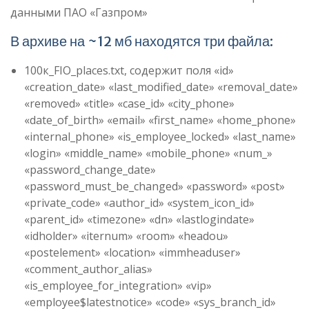
данными ПАО «Газпром»
В архиве на ~12 мб находятся три файла:
100к_FIO_places.txt, содержит поля «id»
«creation_date» «last_modified_date» «removal_date»
«removed» «title» «case_id» «city_phone»
«date_of_birth» «email» «first_name» «home_phone»
«internal_phone» «is_employee_locked» «last_name»
«login» «middle_name» «mobile_phone» «num_»
«password_change_date»
«password_must_be_changed» «password» «post»
«private_code» «author_id» «system_icon_id»
«parent_id» «timezone» «dn» «lastlogindate»
«idholder» «iternum» «room» «headou»
«postelement» «location» «immheaduser»
«comment_author_alias»
«is_employee_for_integration» «vip»
«employee$latestnotice» «code» «sys_branch_id»