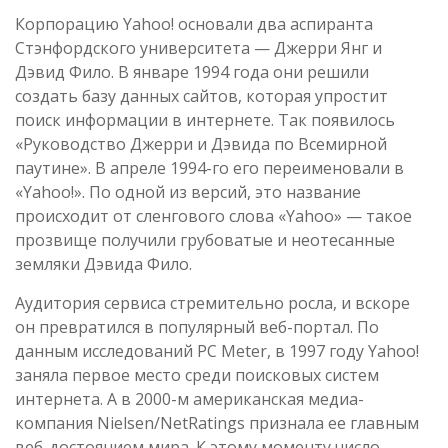
Корпорацию Yahoo! основали два аспиранта
Стэнфордского университета — Джерри Янг и
Дэвид Фило. В январе 1994 года они решили
создать базу данных сайтов, которая упростит
поиск информации в интернете. Так появилось
«Руководство Джерри и Дэвида по Всемирной
паутине». В апреле 1994-го его переименовали в
«Yahoo!». По одной из версий, это название
происходит от сленгового слова «Yahoo» — такое
прозвище получили грубоватые и неотесанные
земляки Дэвида Фило.
Аудитория сервиса стремительно росла, и вскоре
он превратился в популярный веб-портал. По
данным исследований PC Meter, в 1997 году Yahoo!
заняла первое место среди поисковых систем
интернета. А в 2000-м американская медиа-
компания Nielsen/NetRatings признала ее главным
веб-достоянием мира. К этому моменту число