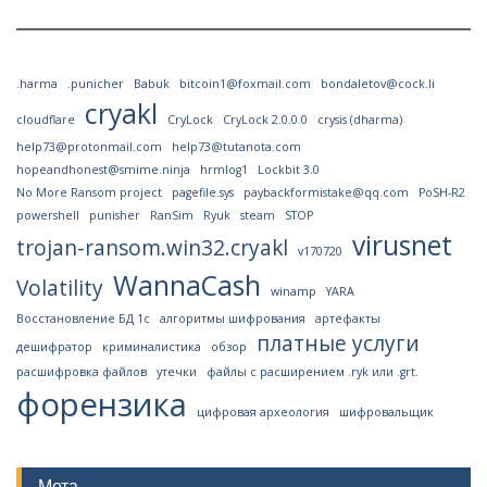
.harma
.punicher
Babuk
bitcoin1@foxmail.com
bondaletov@cock.li
cryakl
cloudflare
CryLock
CryLock 2.0.0.0
crysis (dharma)
help73@protonmail.com
help73@tutanota.com
hopeandhonest@smime.ninja
hrmlog1
Lockbit 3.0
No More Ransom project
pagefile.sys
paybackformistake@qq.com
PoSH-R2
powershell
punisher
RanSim
Ryuk
steam
STOP
virusnet
trojan-ransom.win32.cryakl
v170720
WannaCash
Volatility
winamp
YARA
Восстановление БД 1с
алгоритмы шифрования
артефакты
платные услуги
дешифратор
криминалистика
обзор
расшифровка файлов
утечки
файлы с расширением .ryk или .grt.
форензика
цифровая археология
шифровальщик
Мета