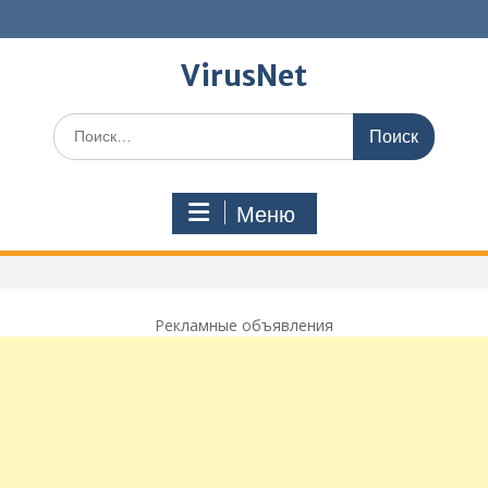
Перейти
к
содержимому
VirusNet
Поиск
по:
Меню
Рекламные объявления