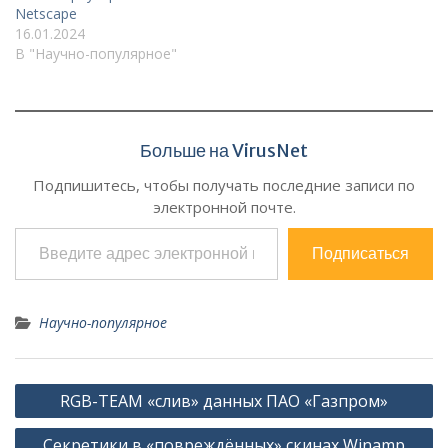
Netscape
16.01.2024
В "Научно-популярное"
Больше на VirusNet
Подпишитесь, чтобы получать последние записи по
электронной почте.
Введите адрес электронной почты…
Подписаться
Научно-популярное
Навигация
RGB-TEAM «слив» данных ПАО «Газпром»
по
Секретики в «повреждённых» скинах Winamp
записям