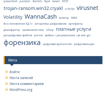
powershell
punisher
RanSim
Ryuk
steam
STOP
virusnet
trojan-ransom.win32.cryakl
v170720
WannaCash
Volatility
winamp
YARA
Восстановление БД 1с
алгоритмы шифрования
артефакты
платные услуги
дешифратор
криминалистика
обзор
расшифровка файлов
утечки
файлы с расширением .ryk или .grt.
форензика
цифровая археология
шифровальщик
Мета
Войти
Лента записей
Лента комментариев
WordPress.org