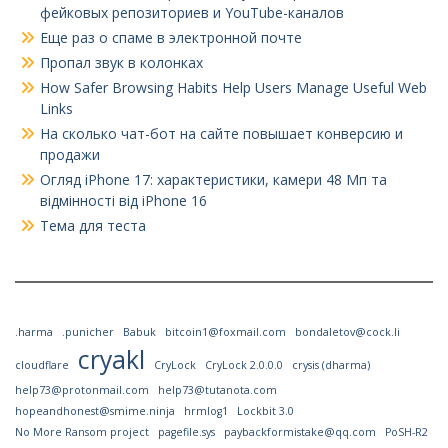
фейковых репозиториев и YouTube-каналов
Еще раз о спаме в электронной почте
Пропал звук в колонках
How Safer Browsing Habits Help Users Manage Useful Web
Links
На сколько чат-бот на сайте повышает конверсию и
продажи
Огляд iPhone 17: характеристики, камери 48 Мп та
відмінності від iPhone 16
Тема для теста
.harma
.punicher
Babuk
bitcoin1@foxmail.com
bondaletov@cock.li
cryakl
cloudflare
CryLock
CryLock 2.0.0.0
crysis (dharma)
help73@protonmail.com
help73@tutanota.com
hopeandhonest@smime.ninja
hrmlog1
Lockbit 3.0
No More Ransom project
pagefile.sys
paybackformistake@qq.com
PoSH-R2