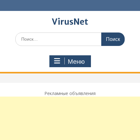
Перейти
к
содержимому
VirusNet
Поиск
по:
Меню
Рекламные объявления