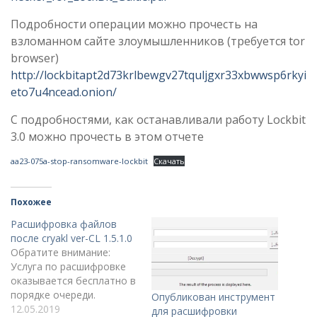
Подробности операции можно прочесть на
взломанном сайте злоумышленников (требуется tor
browser)
http://lockbitapt2d73krlbewgv27tquljgxr33xbwwsp6rkyi
eto7u4ncead.onion/
C подробностями, как останавливали работу Lockbit
3.0 можно прочесть в этом отчете
aa23-075a-stop-ransomware-lockbit
Скачать
Похожее
Расшифровка файлов
после cryakl ver-CL 1.5.1.0
Обратите внимание:
Услуга по расшифровке
оказывается бесплатно в
порядке очереди.
Опубликован инструмент
12.05.2019
для расшифровки