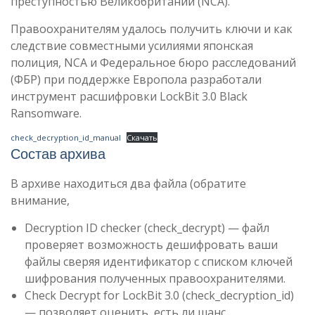
преступностью Великобритании (NCA).
Правоохранителям удалось получить ключи и как
следствие совместными усилиями японская
полиция, NCA и Федеральное бюро расследований
(ФБР) при поддержке Европола разработали
инструмент расшифровки LockBit 3.0 Black
Ransomware.
check_decryption_id_manual
Скачать
Состав архива
В архиве находиться два файла (обратите
внимание,
Decryption ID checker (check_decrypt) — файл
проверяет возможность дешифровать ваши
файлы сверяя идентификатор с списком ключей
шифрования полученных правоохранителями.
Check Decrypt for LockBit 3.0 (check_decryption_id)
— позволяет оценить, есть ли шанс