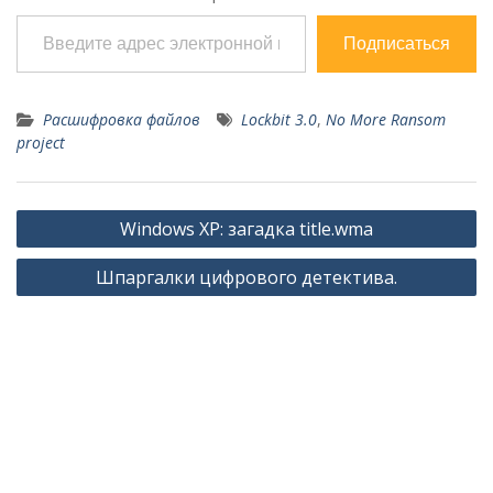
Введите адрес электронной почты…
Подписаться
Расшифровка файлов
Lockbit 3.0
,
No More Ransom
project
Навигация
Windows XP: загадка title.wma
по
Шпаргалки цифрового детектива.
записям