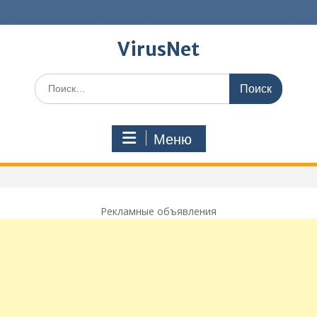
Перейти
к
содержимому
VirusNet
Поиск
по:
Меню
Рекламные объявления