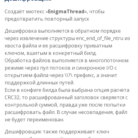
Создаёт мютекс «
EnigmaThread
«, чтобы
предотвратить повторный запуск
Дешифровка выполняется в обратном порядке
через извлечение структуры enc_end_of_file_ntru из
хвоста файла и ее расшифровку приватным
ключом, вшитым в конкретный билд.
Обработка файлов выполняется в многопоточном
режиме через пул потоков и синхронное I/O с
открытием файла через \\?\ префикс, а значит
поддержкой длинных путей.
Если в конфиге билда была выбрана опция расчёта
CRC32, то расшифрованный заголовок сверяется с
контрольной суммой, правда уже после попытки
расшифровать файл. В случае несовпадения, файл
не будет переименован.
Дешифровщик также поддерживает ключ