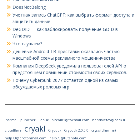
DoesNotBelong
Учетная запись ChatGPT: как выбрать формат доступа и
защитить данные
DeGDID — как заблокировать получение GDID в
Windows
Что слушаем?
Дешёвые Android ТВ-приставки оказались частью
масштабной схемы рекламного мошенничества
Компания DeepSeek уведомила пользователей API о
предстоящем повышении стоимости своих сервисов.
Почему Cyberpunk 2077 остаётся одной из самых
обсуждаемых ролевых игр
.harma
.punicher
Babuk
bitcoin1@foxmail.com
bondaletov@cock.li
cryakl
cloudflare
CryLock
CryLock 2.0.0.0
crysis (dharma)
help73@protonmail.com
help73@tutanota.com