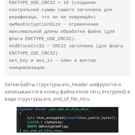
ENCTYPE_USE_CRC32 = 16 (создание 
контрольной суммы самого заголовка для 
верификаци, что он не повреждён)

qwMaxEnctyptionSize – ограничение 
максимальной длины обработки файла (для 
флага ENCTYPE_USE_CRC32).

endBlockCrc32 – CRC32 заголовка (для флага 
ENCTYPE_USE_CRC32).

aes_key и aes_iv – ключ и вектор 
инициализации.
Затем байты структуры enc_header шифруются и
записываются в конец файла (поле ntru_encrypted) в
виде структуры enc_end_of_file_ntru: