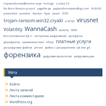
hopeandhonest@smime.ninja
hrmlog1
Lockbit 3.0
No More Ransom project
pagefile.sys
paybackformistake@qq.com
PoSH-R2
powershell
punisher
RanSim
Ryuk
steam
STOP
virusnet
trojan-ransom.win32.cryakl
v170720
WannaCash
Volatility
winamp
YARA
Восстановление БД 1с
алгоритмы шифрования
артефакты
платные услуги
дешифратор
криминалистика
обзор
расшифровка файлов
утечки
файлы с расширением .ryk или .grt.
форензика
цифровая археология
шифровальщик
Мета
Войти
Лента записей
Лента комментариев
WordPress.org