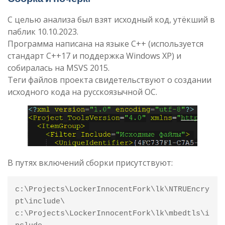
С целью анализа был взят исходный код, утёкший в
паблик 10.10.2023.
Программа написана на языке C++ (используется
стандарт C++17 и поддержка Windows XP) и
собиралась на MSVS 2015.
Теги файлов проекта свидетельствуют о создании
исходного кода на русскоязычной ОС.
В путях включений сборки присутствуют:
c:\Projects\LockerInnocentFork\lk\NTRUEncry
pt\include\

c:\Projects\LockerInnocentFork\lk\mbedtls\i