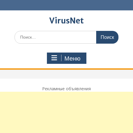
Перейти
к
содержимому
VirusNet
Поиск
по:
Меню
Рекламные объявления