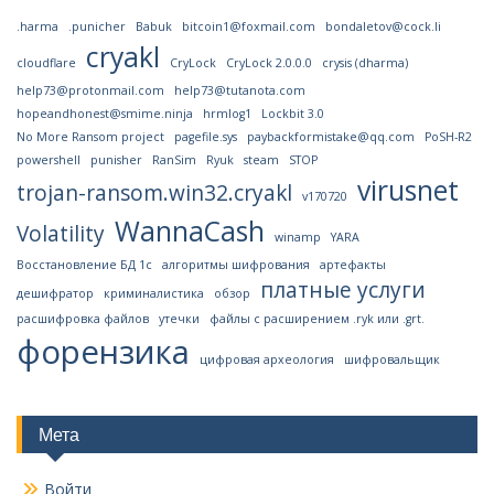
.harma
.punicher
Babuk
bitcoin1@foxmail.com
bondaletov@cock.li
cryakl
cloudflare
CryLock
CryLock 2.0.0.0
crysis (dharma)
help73@protonmail.com
help73@tutanota.com
hopeandhonest@smime.ninja
hrmlog1
Lockbit 3.0
No More Ransom project
pagefile.sys
paybackformistake@qq.com
PoSH-R2
powershell
punisher
RanSim
Ryuk
steam
STOP
virusnet
trojan-ransom.win32.cryakl
v170720
WannaCash
Volatility
winamp
YARA
Восстановление БД 1с
алгоритмы шифрования
артефакты
платные услуги
дешифратор
криминалистика
обзор
расшифровка файлов
утечки
файлы с расширением .ryk или .grt.
форензика
цифровая археология
шифровальщик
Мета
Войти