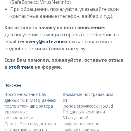
(SafeZone.cc, VirusNet.info).
При обращении, пожалуйста, указывайте свои
контактные данные (телефон, вайбер и т.д.).
Как оставить заявку на восстановление:
Для получения помощи отправьте сообщение на
email:
recovery@safezone.cc
и вас ознакомят с
подробностями и стоимостью услуг.
Если Вам помогли, пожалуйста, оставьте отзыв
в
этой теме
на форуме.
Похожее
Восстановление баз
Внимание пострадавшим
данных 1С и Mssql данных
от
после атаки шифратора
[bondaletov@cock.li].5D3d
Уважаемые
По данным компании
пользователи.
S.Lab данный
Проект S.lab предоставля
шифровальщик не
ет платные услуги по
шифрует файлы, а