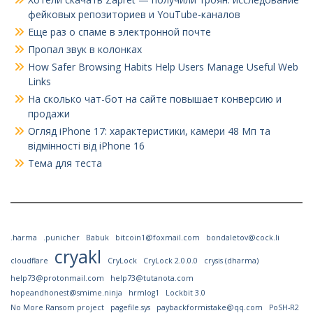
фейковых репозиториев и YouTube-каналов
Еще раз о спаме в электронной почте
Пропал звук в колонках
How Safer Browsing Habits Help Users Manage Useful Web
Links
На сколько чат-бот на сайте повышает конверсию и
продажи
Огляд iPhone 17: характеристики, камери 48 Мп та
відмінності від iPhone 16
Тема для теста
.harma
.punicher
Babuk
bitcoin1@foxmail.com
bondaletov@cock.li
cryakl
cloudflare
CryLock
CryLock 2.0.0.0
crysis (dharma)
help73@protonmail.com
help73@tutanota.com
hopeandhonest@smime.ninja
hrmlog1
Lockbit 3.0
No More Ransom project
pagefile.sys
paybackformistake@qq.com
PoSH-R2