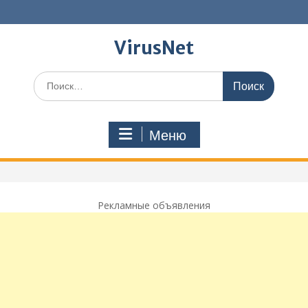
Перейти
к
содержимому
VirusNet
Поиск
по:
Меню
Рекламные объявления