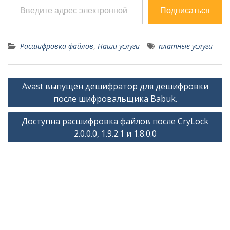
Хотя STOP менее
известен,
Подписаться
чем GandCrab, Dharma и д
ругие трояны-
вымогатели, именно
Расшифровка файлов
,
Наши услуги
платные услуги
на него в этом
году приходится более
половины обнаруженных
Навигация
атак. Более того,
Avast выпущен дешифратор для дешифровки
следующий участник
по
после шифровальщика Babuk.
рейтинга,
записям
вышеупомянутый
Доступна расшифровка файлов после CryLock
Dharma, отстает от него
2.0.0.0, 1.9.2.1 и 1.8.0.0
по этому…