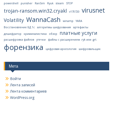
powershell
punisher
RanSim
Ryuk
steam
STOP
virusnet
trojan-ransom.win32.cryakl
v170720
WannaCash
Volatility
winamp
YARA
Восстановление БД 1с
алгоритмы шифрования
артефакты
платные услуги
дешифратор
криминалистика
обзор
расшифровка файлов
утечки
файлы с расширением .ryk или .grt.
форензика
цифровая археология
шифровальщик
Мета
Войти
Лента записей
Лента комментариев
WordPress.org