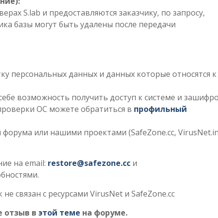
ние):
верах S.lab и предоставляются заказчику, по запросу,
чика базы могут быть удалены после передачи
ку персональных данных и данных которые относятся к
себе возможность получить доступ к системе и зашифр
 проверки ОС можете обратиться в
профильный
 форума или нашими проектами (SafeZone.cc, VirusNet.in
ие на email:
restore@safezone.cc
и
обностями.
 не связан с ресурсами VirusNet и SafeZone.cc
е отзыв в
этой теме
на форуме.