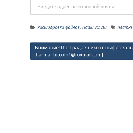
удаленной машине. После оплаты…
Расшифровка файлов
,
Наши услуги
платны
Навигация
Внимание! Пострадавшим от шифровал
.harma [
bitcoin1@foxmail.com
]
по
записям