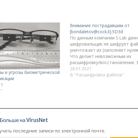
Внимание пострадавшим от
[bondaletov@cock.li].5D3d
По данным компании S.Lab дан
шифровальщик не шифрует фай
уничтожает их (заполняет нулям
Что делает невозможным их
расшифровку/восстановление. 
же вы приняли решение платит
28.01.2021
ы и угрозы биометрической
выкуп преступникам (что
В "Расшифровка файлов"
икации
категорически не рекомендуетс
19
делать), то убедитесь, что фай
"
зашифрованы, а не уничтожены
Больше на VirusNet
чать последние записи по электронной почте.