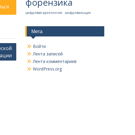
форензика
ться
цифровая археология
шифровальщик
Мета
Войти
еской
Лента записей
ации
Лента комментариев
WordPress.org