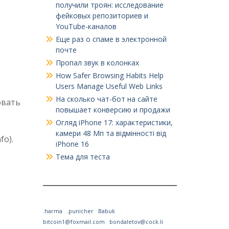
получили троян: исследование
фейковых репозиториев и
YouTube-каналов
Еще раз о спаме в электронной
почте
Пропал звук в колонках
How Safer Browsing Habits Help
Users Manage Useful Web Links
На сколько чат-бот на сайте
овать
повышает конверсию и продажи
Огляд iPhone 17: характеристики,
камери 48 Мп та відмінності від
fo).
iPhone 16
Тема для теста
.harma
.punicher
Babuk
bitcoin1@foxmail.com
bondaletov@cock.li