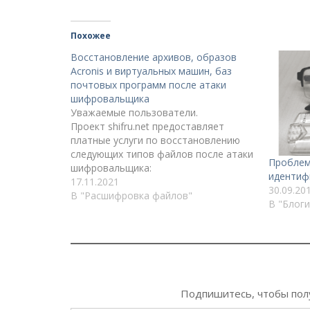
Похожее
Восстановление архивов, образов
Acronis и виртуальных машин, баз
почтовых программ после атаки
шифровальщика
Уважаемые пользователи.
Проект shifru.net предоставляет
платные услуги по восстановлению
следующих типов файлов после атаки
Проблем
шифровальщика:
идентиф
архивы rar и zip;образы Acronis,
17.11.2021
30.09.20
veeam, windows backup;образы
В "Расшифровка файлов"
В "Блоги
(жесткие диски) виртуальных
машин;базы почтовых программ
(exchange, outlook, bat, mozilla
thunderbird). Проверка и
оплата:Оплата проводится по факту
выполненных работ и проверки
заказчиком работоспособности
Подпишитесь, чтобы полу
файлов и полноты восстановления на
Введите адрес электронной почты…