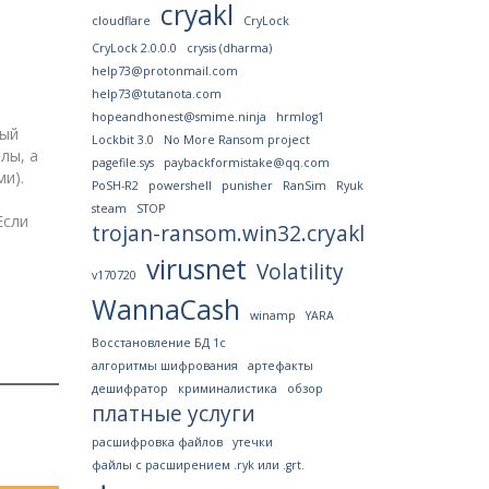
cryakl
cloudflare
CryLock
CryLock 2.0.0.0
crysis (dharma)
help73@protonmail.com
help73@tutanota.com
hopeandhonest@smime.ninja
hrmlog1
ный
Lockbit 3.0
No More Ransom project
лы, а
pagefile.sys
paybackformistake@qq.com
и).
PoSH-R2
powershell
punisher
RanSim
Ryuk
steam
STOP
Если
trojan-ransom.win32.cryakl
ь
virusnet
Volatility
v170720
я
WannaCash
лы
winamp
YARA
.
Восстановление БД 1с
алгоритмы шифрования
артефакты
дешифратор
криминалистика
обзор
платные услуги
расшифровка файлов
утечки
файлы с расширением .ryk или .grt.