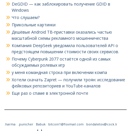
DeGDID — как заблокировать получение GDID в
Windows
Что слушаем?
Прикольные картинки
Дешёвые Android ТВ-приставки оказались частью
масштабной схемы рекламного мошенничества
Компания DeepSeek уведомила пользователей API о
предстоящем повышении стоимости своих сервисов.
Почему Cyberpunk 2077 остаётся одной из самых
обсуждаемых ролевых игр
у меня командная строка при включении компа
Хотели скачать Zapret — получили троян: исследование
фейковых репозиториев и YouTube-каналов
Еще раз о спаме в электронной почте
.harma
.punicher
Babuk
bitcoin1@foxmail.com
bondaletov@cock.li