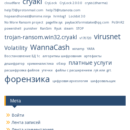
cryakl
cloudflare
CryLock
CryLock 2.0.0.0
crysis (dharma)
help73@protonmail.com
help73@tutanota.com
hopeandhonest@smime.ninja
hrmlog1
Lockbit 3.0
No More Ransom project
pagefile.sys
paybackformistake@qq.com
PoSH-R2
powershell
punisher
RanSim
Ryuk
steam
STOP
virusnet
trojan-ransom.win32.cryakl
v170720
WannaCash
Volatility
winamp
YARA
Восстановление БД 1с
алгоритмы шифрования
артефакты
платные услуги
дешифратор
криминалистика
обзор
расшифровка файлов
утечки
файлы с расширением .ryk или .grt.
форензика
цифровая археология
шифровальщик
Мета
Войти
Лента записей
Лента комментариев