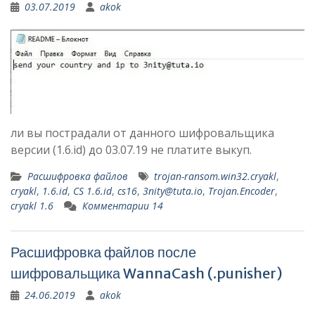
03.07.2019
akok
ли вы пострадали от данного шифровальщика
версии (1.6.id) до 03.07.19 не платите выкуп.
Расшифровка файлов
trojan-ransom.win32.cryakl
,
cryakl
,
1.6.id
,
CS 1.6.id
,
cs16
,
3nity@tuta.io
,
Trojan.Encoder
,
cryakl 1.6
Комментарии 14
Расшифровка файлов после
шифровальщика WannaCash (.punisher)
24.06.2019
akok