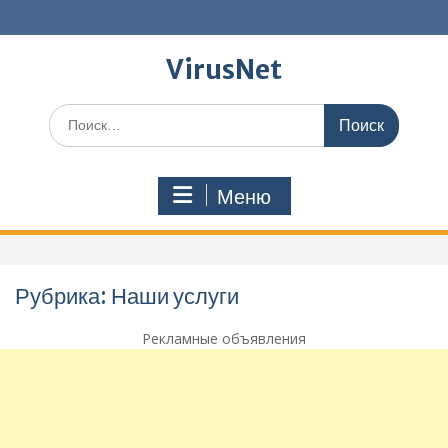
Перейти
к
содержимому
VirusNet
Поиск
по:
Меню
Рубрика:
Наши услуги
Рекламные объявления