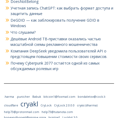
DoesNotBelong
Учетная запись ChatGPT: как выбрать формат доступа и
защитить данные
DeGDID — как заблокировать получение GDID в
Windows
Что слушаем?
Дешёвые Android ТВ-приставки оказались частью
масштабной схемы рекламного мошенничества
Компания DeepSeek уведомила пользователей API о
предстоящем повышении стоимости своих сервисов.
Почему Cyberpunk 2077 остаётся одной из самых
обсуждаемых ролевых игр
.harma
.punicher
Babuk
bitcoin1@foxmail.com
bondaletov@cock.li
cryakl
cloudflare
CryLock
CryLock 2.0.0.0
crysis (dharma)
help73@protonmail.com
help73@tutanota.com
hopeandhonest@smime.ninja
hrmlog1
Lockbit 3.0