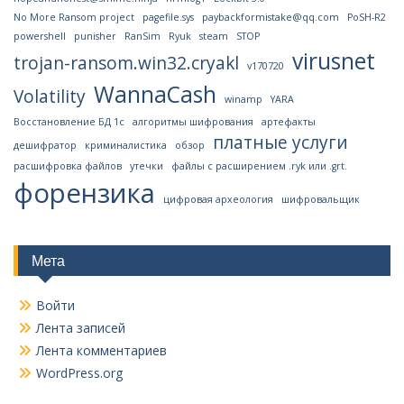
No More Ransom project
pagefile.sys
paybackformistake@qq.com
PoSH-R2
powershell
punisher
RanSim
Ryuk
steam
STOP
virusnet
trojan-ransom.win32.cryakl
v170720
WannaCash
Volatility
winamp
YARA
Восстановление БД 1с
алгоритмы шифрования
артефакты
платные услуги
дешифратор
криминалистика
обзор
расшифровка файлов
утечки
файлы с расширением .ryk или .grt.
форензика
цифровая археология
шифровальщик
Мета
Войти
Лента записей
Лента комментариев
WordPress.org