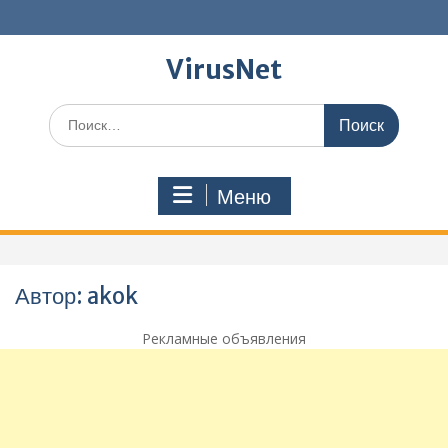
Перейти
к
содержимому
VirusNet
Поиск
по:
Меню
Автор:
akok
Рекламные объявления