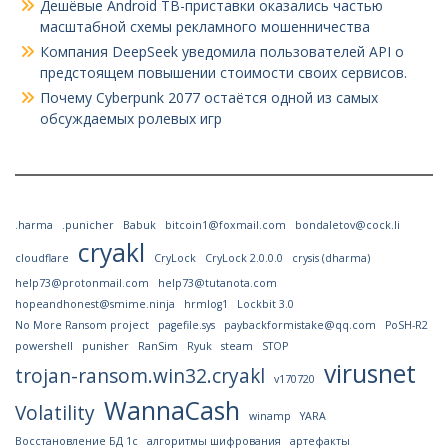
Дешёвые Android ТВ-приставки оказались частью
масштабной схемы рекламного мошенничества
Компания DeepSeek уведомила пользователей API о
предстоящем повышении стоимости своих сервисов.
Почему Cyberpunk 2077 остаётся одной из самых
обсуждаемых ролевых игр
.harma
.punicher
Babuk
bitcoin1@foxmail.com
bondaletov@cock.li
cryakl
cloudflare
CryLock
CryLock 2.0.0.0
crysis (dharma)
help73@protonmail.com
help73@tutanota.com
hopeandhonest@smime.ninja
hrmlog1
Lockbit 3.0
No More Ransom project
pagefile.sys
paybackformistake@qq.com
PoSH-R2
powershell
punisher
RanSim
Ryuk
steam
STOP
virusnet
trojan-ransom.win32.cryakl
v170720
WannaCash
Volatility
winamp
YARA
Восстановление БД 1с
алгоритмы шифрования
артефакты