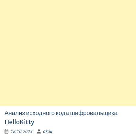
Анализ исходного кода шифровальщика
HelloKitty
18.10.2023
akok