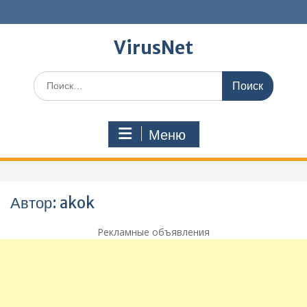
Перейти
к
содержимому
VirusNet
Поиск
по:
Меню
Автор:
akok
Рекламные объявления