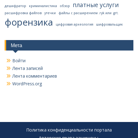
платные услуги
дешифратор
криминалистика
обзор
расшифровка файлов
утечки
файлы с расширением .ryk или .grt.
форензика
цифровая археология
шифровальщик
Мета
Войти
Лента записей
Лента комментариев
WordPress.org
Политика конфиденциальности портала
Авторские права защищены.