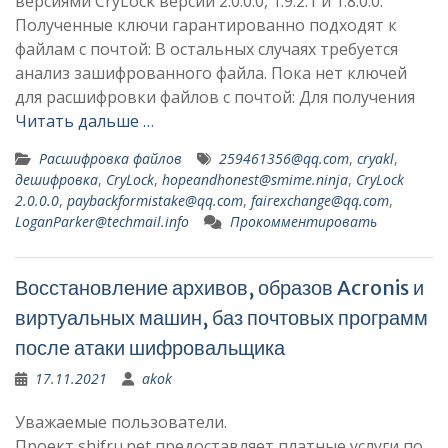
версиями CryLock версий 2.0.0.0, 1.9.2.1 и 1.8.0.0.
Полученные ключи гарантированно подходят к
файлам с почтой: В остальных случаях требуется
анализ зашифрованного файла. Пока нет ключей
для расшифровки файлов с почтой: Для получения
Читать дальше …
Расшифровка файлов
259461356@qq.com
,
cryakl
,
дешифровка
,
CryLock
,
hopeandhonest@smime.ninja
,
CryLock
2.0.0.0
,
paybackformistake@qq.com
,
fairexchange@qq.com
,
LoganParker@techmail.info
Прокомментировать
Восстановление архивов, образов Acronis и
виртуальных машин, баз почтовых программ
после атаки шифровальщика
17.11.2021
akok
Уважаемые пользователи.
Проект shifru.net предоставляет платные услуги по