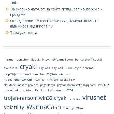
Links
На сколько чат-бот на сайте повышает конверсию и
продажи
Огляд iPhone 17: характеристики, камери 48 Мп та
відмінності від iPhone 16
Тема для теста
.harma
.punicher
Babuk
bitcoin1@foxmail.com
bondaletov@cock.li
cryakl
cloudflare
CryLock
CryLock 2.0.0.0
crysis (dharma)
help73@protonmail.com
help73@tutanota.com
hopeandhonest@smime.ninja
hrmlog1
Lockbit 3.0
No More Ransom project
pagefile.sys
paybackformistake@qq.com
PoSH-R2
powershell
punisher
RanSim
Ryuk
steam
STOP
virusnet
trojan-ransom.win32.cryakl
v170720
WannaCash
Volatility
winamp
YARA