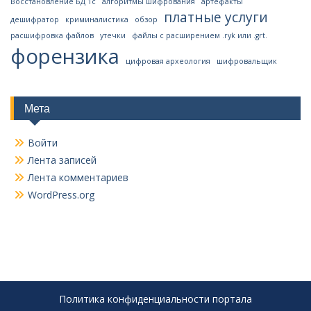
Восстановление БД 1с
алгоритмы шифрования
артефакты
платные услуги
дешифратор
криминалистика
обзор
расшифровка файлов
утечки
файлы с расширением .ryk или .grt.
форензика
цифровая археология
шифровальщик
Мета
Войти
Лента записей
Лента комментариев
WordPress.org
Политика конфиденциальности портала