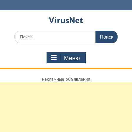
Перейти
к
содержимому
VirusNet
Поиск
по:
Меню
Рекламные объявления